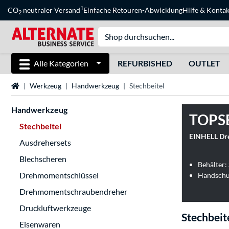
1
CO
neutraler Versand
Einfache Retouren-Abwicklung
Hilfe
&
Kontak
2
Alle Kategorien
REFURBISHED
OUTLET
Startseite
Werkzeug
Handwerkzeug
Stechbeitel
Handwerkzeug
TOPS
Stechbeitel
EINHELL Drec
Ausdrehersets
Blechscheren
Behälter: 
Drehmomentschlüssel
Handschutz
Drehmomentschraubendreher
Druckluftwerkzeuge
Stechbeit
Eisenwaren