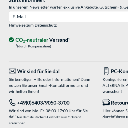
In unserem Newsletter warten exklusive Angebote, Gutschein- & Ge
E-Mail
Hinweise zum
Datenschutz
CO
-neutraler
Versand
1
2
1
(durch Kompensation)
Wir sind für Sie da!
PC-Kon
Sie benötigen Hilfe oder Informationen? Dann
Konfigurieren 
nutzen Sie unser
Email-Kontaktformular
und
ALTERNATE PC-
wir helfen Ihnen!
wünschen!
+49(0)6403/9050-3700
Retour
Wir sind von Mo.-Fr. 08:00-17:00 Uhr für Sie
Hier können 
da!
durchführen 
*
Aus dem deutschem Festnetz zum Ortstarif
erreichbar.