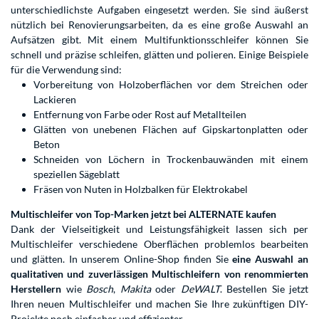
unterschiedlichste Aufgaben eingesetzt werden. Sie sind äußerst
nützlich bei Renovierungsarbeiten, da es eine große Auswahl an
Aufsätzen gibt. Mit einem Multifunktionsschleifer können Sie
schnell und präzise schleifen, glätten und polieren. Einige Beispiele
für die Verwendung sind:
Vorbereitung von Holzoberflächen vor dem Streichen oder
Lackieren
Entfernung von Farbe oder Rost auf Metallteilen
Glätten von unebenen Flächen auf Gipskartonplatten oder
Beton
Schneiden von Löchern in Trockenbauwänden mit einem
speziellen Sägeblatt
Fräsen von Nuten in Holzbalken für Elektrokabel
Multischleifer von Top-Marken jetzt bei ALTERNATE kaufen
Dank der Vielseitigkeit und Leistungsfähigkeit lassen sich per
Multischleifer verschiedene Oberflächen problemlos bearbeiten
und glätten. In unserem Online-Shop finden Sie
eine Auswahl an
qualitativen und zuverlässigen Multischleifern von renommierten
Herstellern
wie
Bosch
,
Makita
oder
DeWALT
. Bestellen Sie jetzt
Ihren neuen Multischleifer und machen Sie Ihre zukünftigen DIY-
Projekte noch einfacher und effizienter.