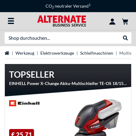
1
CO
neutraler Versand
2
Suche
Suche
Startseite
Werkzeug
Elektrowerkzeuge
Schleifmaschinen
Multisch
TOPSELLER
EINHELL Power X-Change Akku-Multischleifer TE-OS 18/150 Li-Solo, 18Volt
€ 25,71