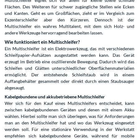
Multischleifer eignet sich vor allem für kleine sowie schmale
Flächen. Des Weiteren für schwer zugängliche Stellen wie Ecken
und Kanten. Geht es um Großflächen, zieht er im Vergleich zum
Exzenterschleifer aber den Kürzeren. Dennoch ist der
Multischleifer ein wahres Multitalent, mit dem sich Holz- und
andere Werkzeuge hervorragend bearbeiten lassen.
Wie funktioniert ein Multischleifer?
Ein Multischleifer ist ein Elektrowerkzeug, das mit verschiedenen
Schleifpapier-Aufsätzen ausgestattet werden kann. Das Gerät
erzeugt im Betrieb eine oszillierende Bewegung. Dadurch wird das
Schleifen und Glätten unterschiedlicher Oberflächenmaterialien
ermöglicht. Der entstehende Schleifstaub wird in einem
Auffangbehälter gesammelt oder direkt durch einen Staubsauger
abgesaugt.
Kabelgebundene und akkubetriebene Multischleifer
Wer sich für den Kauf eines Multischleifers entscheidet, kann
zwischen kabelgebundenen Geräten und denen mit einem Akku
wählen. Hierbei sollte man sich überlegen, was für Anforderungen
man an den Multischleifer hat und wo das Werkzeug eingesetzt
werden soll. Für eine stationäre Verwendung in der Werkstatt
empfehlen sich kabelgebundene Geräte, während für mobile