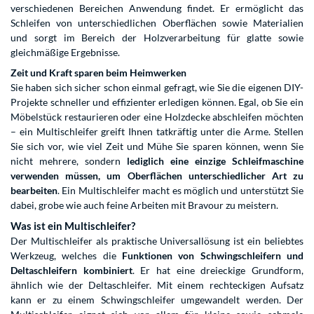
verschiedenen Bereichen Anwendung findet. Er ermöglicht das
Schleifen von unterschiedlichen Oberflächen sowie Materialien
und sorgt im Bereich der Holzverarbeitung für glatte sowie
gleichmäßige Ergebnisse.
Zeit und Kraft sparen beim Heimwerken
Sie haben sich sicher schon einmal gefragt, wie Sie die eigenen DIY-
Projekte schneller und effizienter erledigen können. Egal, ob Sie ein
Möbelstück restaurieren oder eine Holzdecke abschleifen möchten
– ein Multischleifer greift Ihnen tatkräftig unter die Arme. Stellen
Sie sich vor, wie viel Zeit und Mühe Sie sparen können, wenn Sie
nicht mehrere, sondern
lediglich eine einzige Schleifmaschine
verwenden müssen, um Oberflächen unterschiedlicher Art zu
bearbeiten
. Ein Multischleifer macht es möglich und unterstützt Sie
dabei, grobe wie auch feine Arbeiten mit Bravour zu meistern.
Was ist ein Multischleifer?
Der Multischleifer als praktische Universallösung ist ein beliebtes
Werkzeug, welches die
Funktionen von Schwingschleifern und
Deltaschleifern kombiniert
. Er hat eine dreieckige Grundform,
ähnlich wie der Deltaschleifer. Mit einem rechteckigen Aufsatz
kann er zu einem Schwingschleifer umgewandelt werden. Der