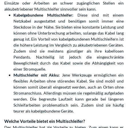
Einsätze oder Arbeiten an schwer zugänglichen Stellen ein
akkubetriebener Multischleifer sinnvoller sein kann.
Kabelgebundene Multischleifer:
Diese sind mit einem
Netzkabel ausgestattet und benötigen somit immer eine
Steckdose in der Nähe. Sie bieten eine konstante Leistung und
können ohne Unterbrechung arbeiten, solange das Kabel lang
genug ist. Ein Vorteil von kabelgebundenen Multischleifern ist
die höhere Leistung im Vergleich zu akkubetriebenen Geräten.
Zudem sind sie meistens günstiger als ihre kabellosen
Pendants. Nachteilig ist jedoch die eingeschränkte
Beweglichkeit durch das Kabel sowie die Abhängigkeit von
einer Stromquelle.
Multischleifer mit Akku:
Jene Werkzeuge ermöglichen ein
flexibles Arbeiten ohne störendes Kabel. Sie sind mobil und
können somit überall eingesetzt werden, auch an Orten ohne
Stromanschluss. Allerdings müssen sie regelmäßig aufgeladen
werden. Die begrenzte Laufzeit kann gerade bei längeren
Schleifarbeiten problematisch sein. Zudem sind sie häufig
teurer als kabelgebundene Geräte.
Welche Vorteile bietet ein Multischleifer?
Der Multischleifer hat zig Vorteile zu bieten. Zum einen kann er