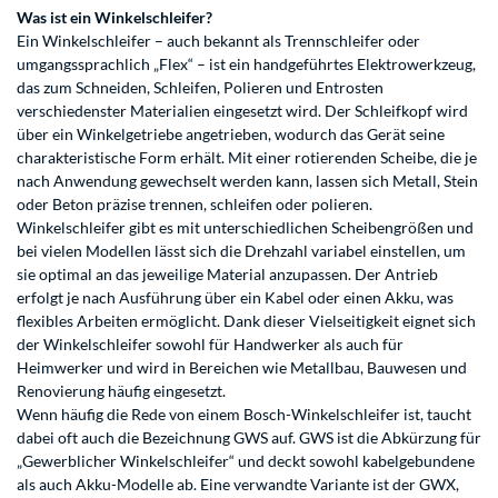
Was ist ein Winkelschleifer?
Ein Winkelschleifer – auch bekannt als Trennschleifer oder
umgangssprachlich „Flex“ – ist ein handgeführtes Elektrowerkzeug,
das zum Schneiden, Schleifen, Polieren und Entrosten
verschiedenster Materialien eingesetzt wird. Der Schleifkopf wird
über ein Winkelgetriebe angetrieben, wodurch das Gerät seine
charakteristische Form erhält. Mit einer rotierenden Scheibe, die je
nach Anwendung gewechselt werden kann, lassen sich Metall, Stein
oder Beton präzise trennen, schleifen oder polieren.
Winkelschleifer gibt es mit unterschiedlichen Scheibengrößen und
bei vielen Modellen lässt sich die Drehzahl variabel einstellen, um
sie optimal an das jeweilige Material anzupassen. Der Antrieb
erfolgt je nach Ausführung über ein Kabel oder einen Akku, was
flexibles Arbeiten ermöglicht. Dank dieser Vielseitigkeit eignet sich
der Winkelschleifer sowohl für Handwerker als auch für
Heimwerker und wird in Bereichen wie Metallbau, Bauwesen und
Renovierung häufig eingesetzt.
Wenn häufig die Rede von einem Bosch-Winkelschleifer ist, taucht
dabei oft auch die Bezeichnung GWS auf. GWS ist die Abkürzung für
„Gewerblicher Winkelschleifer“ und deckt sowohl kabelgebundene
als auch Akku-Modelle ab. Eine verwandte Variante ist der GWX,