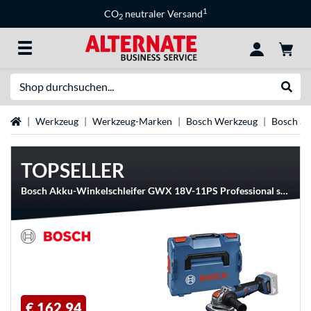
1
CO
neutraler Versand
2
Suche
Suche
Startseite
Werkzeug
Werkzeug-Marken
Bosch Werkzeug
Bosch Sc
TOPSELLER
Bosch Akku-Winkelschleifer GWX 18V-11PS Professional solo, 18Volt
€ 162,94