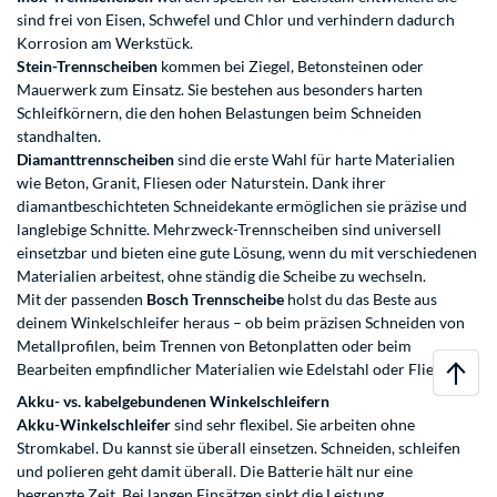
sind frei von Eisen, Schwefel und Chlor und verhindern dadurch
Korrosion am Werkstück.
Stein-Trennscheiben
kommen bei Ziegel, Betonsteinen oder
Mauerwerk zum Einsatz. Sie bestehen aus besonders harten
Schleifkörnern, die den hohen Belastungen beim Schneiden
standhalten.
Diamanttrennscheiben
sind die erste Wahl für harte Materialien
wie Beton, Granit, Fliesen oder Naturstein. Dank ihrer
diamantbeschichteten Schneidekante ermöglichen sie präzise und
langlebige Schnitte. Mehrzweck-Trennscheiben sind universell
einsetzbar und bieten eine gute Lösung, wenn du mit verschiedenen
Materialien arbeitest, ohne ständig die Scheibe zu wechseln.
Mit der passenden
Bosch Trennscheibe
holst du das Beste aus
deinem Winkelschleifer heraus – ob beim präzisen Schneiden von
Metallprofilen, beim Trennen von Betonplatten oder beim
Bearbeiten empfindlicher Materialien wie Edelstahl oder Fliesen.
Akku- vs. kabelgebundenen Winkelschleifern
Akku-Winkelschleifer
sind sehr flexibel. Sie arbeiten ohne
Stromkabel. Du kannst sie überall einsetzen. Schneiden, schleifen
und polieren geht damit überall. Die Batterie hält nur eine
begrenzte Zeit. Bei langen Einsätzen sinkt die Leistung.