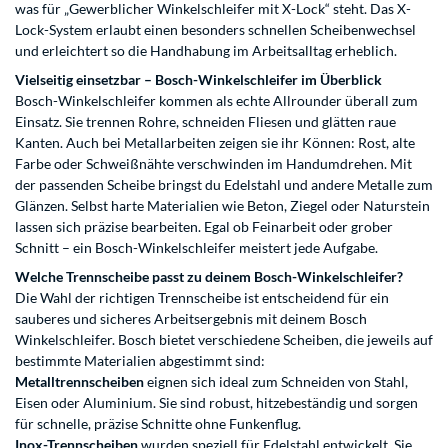
was für „Gewerblicher Winkelschleifer mit X-Lock“ steht. Das X-
Lock-System erlaubt einen besonders schnellen Scheibenwechsel
und erleichtert so die Handhabung im Arbeitsalltag erheblich.
Vielseitig einsetzbar – Bosch-Winkelschleifer im Überblick
Bosch-Winkelschleifer kommen als echte Allrounder überall zum
Einsatz. Sie trennen Rohre, schneiden Fliesen und glätten raue
Kanten. Auch bei Metallarbeiten zeigen sie ihr Können: Rost, alte
Farbe oder Schweißnähte verschwinden im Handumdrehen. Mit
der passenden Scheibe bringst du Edelstahl und andere Metalle zum
Glänzen. Selbst harte Materialien wie Beton, Ziegel oder Naturstein
lassen sich präzise bearbeiten. Egal ob Feinarbeit oder grober
Schnitt – ein Bosch-Winkelschleifer meistert jede Aufgabe.
Welche Trennscheibe passt zu deinem Bosch-Winkelschleifer?
Die Wahl der richtigen Trennscheibe ist entscheidend für ein
sauberes und sicheres Arbeitsergebnis mit deinem Bosch
Winkelschleifer. Bosch bietet verschiedene Scheiben, die jeweils auf
bestimmte Materialien abgestimmt sind:
Metalltrennscheiben
eignen sich ideal zum Schneiden von Stahl,
Eisen oder Aluminium. Sie sind robust, hitzebeständig und sorgen
für schnelle, präzise Schnitte ohne Funkenflug.
Inox-Trennscheiben
wurden speziell für Edelstahl entwickelt. Sie