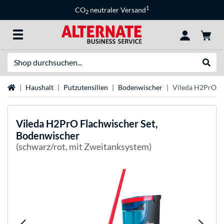
1
CO
neutraler Versand
2
Suche
Suche
Startseite
Haushalt
Putzutensilien
Bodenwischer
Vileda H2PrO Fl
Vileda
H2PrO Flachwischer Set,
Bodenwischer
(schwarz/rot, mit Zweitanksystem)