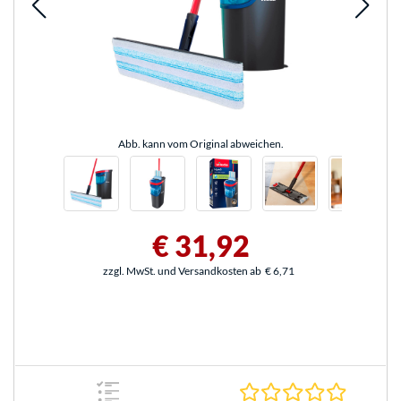
Abb. kann vom Original abweichen.
€ 31,92
zzgl. MwSt. und Versandkosten ab
€ 6,71
0.0 Stern