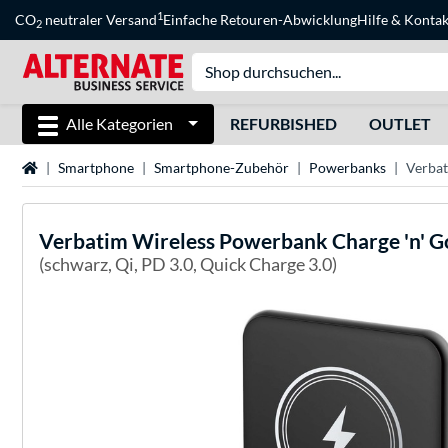
1
CO
neutraler Versand
Einfache Retouren-Abwicklung
Hilfe
&
Kontak
2
Alle Kategorien
REFURBISHED
OUTLET
Startseite
Smartphone
Smartphone-Zubehör
Powerbanks
Verbat
Verbatim
Wireless Powerbank Charge 'n' 
(schwarz, Qi, PD 3.0, Quick Charge 3.0)