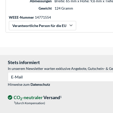
Abmessungen
Breite: 65 mm x Höhe: 9,6 mm x Tief
Gewicht
124 Gramm
WEEE-Nummer
14771554
Verantwortliche Person für die EU
Stets informiert
In unserem Newsletter warten exklusive Angebote, Gutschein- & Ge
E-Mail
Hinweise zum
Datenschutz
CO
-neutraler
Versand
1
2
1
(durch Kompensation)