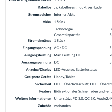
Kabellos
Ja, kabelloses (induktives) Laden
Stromspeicher
Interner Akku
Akku
1 Stück
Technologie
L
Gesamtkapazität
5
Stromeingänge
1 Stück
Eingangsspannung
AC / DC
5
Ausgangsleistung
Max. Leistung DC
2
Ausgangsspannung
DC
5
Anzeige/Display
LED-Anzeige, Batteriestatus
Geeignete Geräte
Handy, Tablet
Sicherheit
OCP - Überladeschutz, OCP - Überstr
Feature
Bidirektionales Schnellladen und -e
Weitere Informationen
Unterstützt PD 3.0, QC 3.0, Apple2.4
Zubehör
vorhanden
M