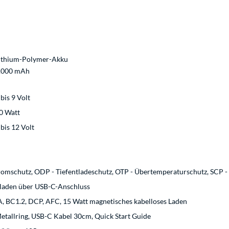
ithium-Polymer-Akku
.000 mAh
 bis 9 Volt
0 Watt
 bis 12 Volt
omschutz, ODP - Tiefentladeschutz, OTP - Übertemperaturschutz, SCP -
ntladen über USB-C-Anschluss
A, BC1.2, DCP, AFC, 15 Watt magnetisches kabelloses Laden
etallring, USB-C Kabel 30cm, Quick Start Guide