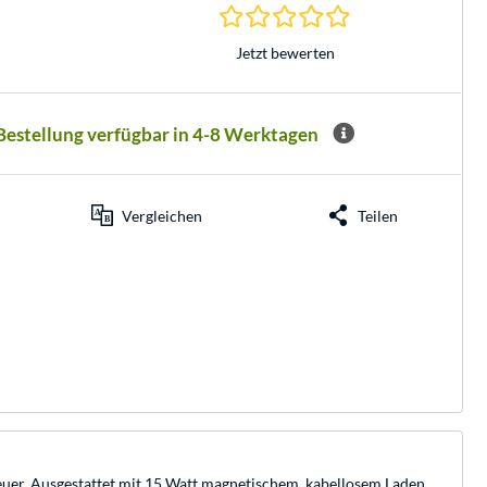
0.0 Sterne bei 0 Be
Jetzt bewerten
 Bestellung verfügbar in 4-8 Werktagen
Vergleichen
Teilen
teuer. Ausgestattet mit 15 Watt magnetischem, kabellosem Laden