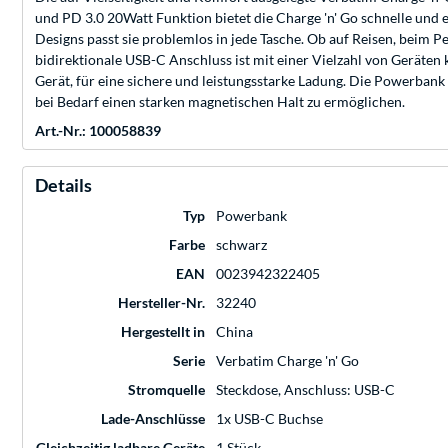
und PD 3.0 20Watt Funktion bietet die Charge 'n' Go schnelle und e
Designs passt sie problemlos in jede Tasche. Ob auf Reisen, beim P
bidirektionale USB-C Anschluss ist mit einer Vielzahl von Geräten
Gerät, für eine sichere und leistungsstarke Ladung. Die Powerbank
bei Bedarf einen starken magnetischen Halt zu ermöglichen.
Art.-Nr.: 100058839
Details
Typ
Powerbank
Farbe
schwarz
EAN
0023942322405
Hersteller-Nr.
32240
Hergestellt in
China
Serie
Verbatim Charge 'n' Go
Stromquelle
Steckdose, Anschluss: USB-C
Lade-Anschlüsse
1x USB-C Buchse
Gleichzeitig ladbare Geräte
1 Stück