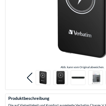
Abb. kann vom Original abweichen.
Produktbeschreibung
Die auf Vielseitigkeit und Komfort ausgelegte Verbatim Charge 'n'