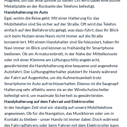
Magnete, um das Smartphone zu halten. Oft wird dabei eine dünne
Metallplatte an der Rückseite des Telefons befestigt.
Handyhalterung im Auto
Egal, wohin die Reise geht: Mit einer Halterung für das
Mobiltelefon sind Sie sicher auf der Straße. Oft wird das Telefon
einfach auf den Beifahrersitz gelegt, was dazu führt, dass Ihr Blick
sich beim Nutzen eines Navis nicht immer auf die Straße
konzentriert. Mit einem Handyhalter sind Sie fokussiert, haben Ihr
Navi immer im Blick und können so freihändig Ihr Smartphone
bedienen. Ob am Armaturenbrett, in der Nähe der Mittelkonsole
oder mit einer Klemme am Lüftungsschlitz angebracht,
gewährleistet die Handyhalterung eine bequeme und angenehme
Autofahrt. Der Lüftungsgitterhalter platziert Ihr Handy während
der Fahrt auf Augenhöhe, um die Aufmerksamkeit trotz
Smartphone im Auto aufrechtzuerhalten. Ebenso ist die Saugnapf-
Halterung sehr effektiv, wenn sie an der Windschutzscheibe
befestigt wird, um maximale Sicherheit zu gewährleisten.
Handyhalterung auf dem Fahrrad und Elektroroller
In der heutigen Zeit sind wir ständig auf unsere Mobiltelefone
angewiesen. Ob für die Navigation, das Musikhören oder um in
Kontakt zu bleiben - unser Handy ist immer dabei. Doch während
des Fahrradfahrens oder beim Fahren mit dem Elektroroller kann