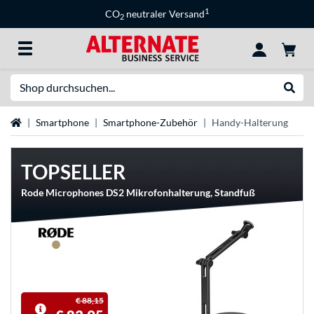
1
CO
neutraler Versand
2
Suche
Suche
Startseite
Smartphone
Smartphone-Zubehör
Handy-Halterung
TOPSELLER
Rode Microphones DS2 Mikrofonhalterung, Standfuß
€ 88,15