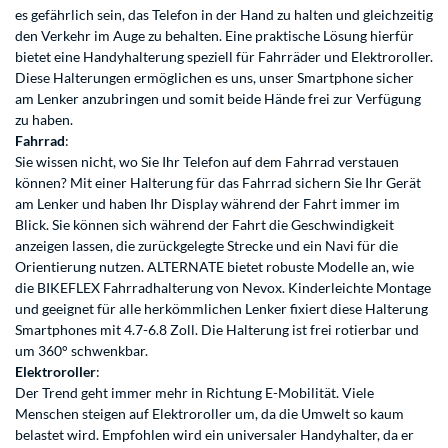
es gefährlich sein, das Telefon in der Hand zu halten und gleichzeitig
den Verkehr im Auge zu behalten. Eine praktische Lösung hierfür
bietet eine Handyhalterung speziell für Fahrräder und Elektroroller.
Diese Halterungen ermöglichen es uns, unser Smartphone sicher
am Lenker anzubringen und somit beide Hände frei zur Verfügung
zu haben.
Fahrrad
:
Sie wissen nicht, wo Sie Ihr Telefon auf dem Fahrrad verstauen
können? Mit einer Halterung für das Fahrrad sichern Sie Ihr Gerät
am Lenker und haben Ihr Display während der Fahrt immer im
Blick. Sie können sich während der Fahrt die Geschwindigkeit
anzeigen lassen, die zurückgelegte Strecke und ein Navi für die
Orientierung nutzen. ALTERNATE bietet robuste Modelle an, wie
die
BIKEFLEX Fahrradhalterung von Nevox
. Kinderleichte Montage
und geeignet für alle herkömmlichen Lenker fixiert diese Halterung
Smartphones mit 4.7-6.8 Zoll. Die Halterung ist frei rotierbar und
um 360° schwenkbar.
Elektroroller
:
Der Trend geht immer mehr in Richtung E-Mobilität. Viele
Menschen steigen auf Elektroroller um, da die Umwelt so kaum
belastet wird. Empfohlen wird ein universaler Handyhalter, da er