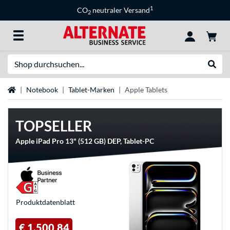
1
CO
neutraler Versand
2
Suche
Suche
Startseite
Notebook
Tablet-Marken
Apple Tablets
TOPSELLER
Apple iPad Pro 13" (512 GB) DEP, Tablet-PC
Produkt­datenblatt
€ 1.500,84