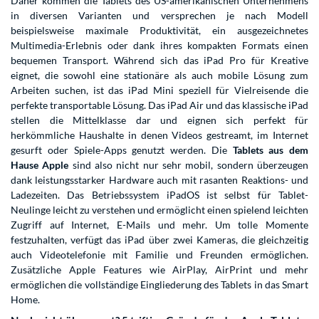
Daher kommen die Tablets des US-amerikanischen Unternehmens
in diversen Varianten und versprechen je nach Modell
beispielsweise maximale Produktivität, ein ausgezeichnetes
Multimedia-Erlebnis oder dank ihres kompakten Formats einen
bequemen Transport. Während sich das iPad Pro für Kreative
eignet, die sowohl eine stationäre als auch mobile Lösung zum
Arbeiten suchen, ist das iPad Mini speziell für Vielreisende die
perfekte transportable Lösung. Das iPad Air und das klassische iPad
stellen die Mittelklasse dar und eignen sich perfekt für
herkömmliche Haushalte in denen Videos gestreamt, im Internet
gesurft oder Spiele-Apps genutzt werden. Die
Tablets aus dem
Hause Apple
sind also nicht nur sehr mobil, sondern überzeugen
dank leistungsstarker Hardware auch mit rasanten Reaktions- und
Ladezeiten. Das Betriebssystem iPadOS ist selbst für Tablet-
Neulinge leicht zu verstehen und ermöglicht einen spielend leichten
Zugriff auf Internet, E-Mails und mehr. Um tolle Momente
festzuhalten, verfügt das iPad über zwei Kameras, die gleichzeitig
auch Videotelefonie mit Familie und Freunden ermöglichen.
Zusätzliche Apple Features wie AirPlay, AirPrint und mehr
ermöglichen die vollständige Eingliederung des Tablets in das Smart
Home.