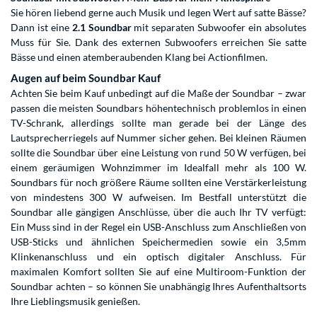
Sie hören liebend gerne auch Musik und legen Wert auf satte Bässe?
Dann ist eine
2.1 Soundbar
mit separaten Subwoofer ein absolutes
Muss für Sie. Dank des externen Subwoofers erreichen Sie satte
Bässe und einen atemberaubenden Klang bei Actionfilmen.
Augen auf beim Soundbar Kauf
Achten Sie beim Kauf unbedingt auf die Maße der Soundbar – zwar
passen die meisten Soundbars höhentechnisch problemlos in einen
TV-Schrank, allerdings sollte man gerade bei der Länge des
Lautsprecherriegels auf Nummer sicher gehen. Bei kleinen Räumen
sollte die Soundbar über eine Leistung von rund 50 W verfügen, bei
einem geräumigen Wohnzimmer im Idealfall mehr als 100 W.
Soundbars für noch größere Räume sollten eine Verstärkerleistung
von mindestens 300 W aufweisen. Im Bestfall unterstützt die
Soundbar alle gängigen Anschlüsse, über die auch Ihr TV verfügt:
Ein Muss sind in der Regel ein USB-Anschluss zum Anschließen von
USB-Sticks und ähnlichen Speichermedien sowie ein 3,5mm
Klinkenanschluss und ein optisch digitaler Anschluss. Für
maximalen Komfort sollten Sie auf eine Multiroom-Funktion der
Soundbar achten – so können Sie unabhängig Ihres Aufenthaltsorts
Ihre Lieblingsmusik genießen.