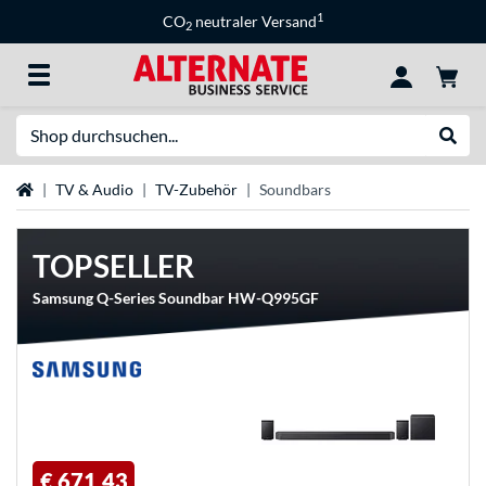
1
CO
neutraler Versand
2
Suche
Suche
Startseite
TV & Audio
TV-Zubehör
Soundbars
TOPSELLER
Samsung Q-Series Soundbar HW-Q995GF
€ 671,43