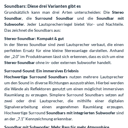
Soundbars: Diese drei Varianten gibt es
Grundsätzlich kann man drei Arten unterscheiden: Die
Stereo
Soundbar
, die
Surround Soundbar
und die
Soundbar mit
Subwoofer
. Jeder Lautsprecherriegel bietet Vor- und Nachteile.
Das zeichnet die Soundbars aus:
Stereo-Soundbar: Kompakt & gut
In der Stereo Soundbar sind zwei Lautsprecher verbaut, die einen
perfekten Ersatz für eine kleine Stereoanlage darstellen. Anhand
der „2.0“ im Produktnamen lässt sich erkennen, dass es sich um eine
Stereo-Soundbar
ohne in- oder externen Subwoofer handelt.
Surround-Sound: Ein immersives Erlebnis
Hochwertige Surround Soundbars
nutzen mehrere Lautsprecher
um den Sound in diverse Richtungen auszustrahlen. Hierbei werden
die Wände als Reflektoren genutzt um einen möglichst immersiven
Raumklang zu erzeugen. Simplere Surround Soundbars setzen auf
zwei oder drei Lautsprecher, die mithilfe einer digitalen
Signalverarbeitung einen angenehmen Raumklang erzeugen.
Hochwertige Surround
Soundbars mit integrierten Subwoofer
sind
an der „7.1“ Kennzeichnung erkennbar.
Soundbar mit Subwoofer: Mehr Bass für mehr Atmosphäre