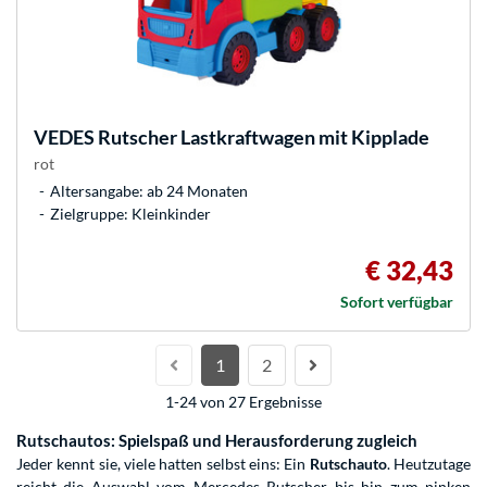
VEDES
Rutscher Lastkraftwagen mit Kipplade
rot
Altersangabe: ab 24 Monaten
Zielgruppe: Kleinkinder
€ 32,43
Sofort verfügbar
1
2
1-24 von 27 Ergebnisse
Rutschautos: Spielspaß und Herausforderung zugleich
Jeder kennt sie, viele hatten selbst eins: Ein
Rutschauto
. Heutzutage
reicht die Auswahl vom Mercedes Rutscher bis hin zum pinken