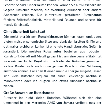
Scooter. Sobald Kinder laufen können, können Sie auf
Rutschern
die
Gegend unsicher machen, die Wohnung erkunden oder andere
Abenteuer erleben. Die kunterbunt gestalteten
Rutschautos
fördern Selbstständigkeit, Motorik und Balance und sorgen für
massig Spielspaß.
Ohne Sicherheit kein Spaß
Die meist vierädrigen
Rutschfahrzeuge
können kaum umkippen,
bieten meist ergonomische Sitze und dank der breiten Griffe und
optimal erreichbaren Lenker ist eine gute Handhabung des Gefährts
garantiert. Die meisten
Rutschautos
bestehen aus robustem
Kunststoff, der oft mit Metall gepaart ist, um eine bessere Stabilität
zu erreichen. In der Regel sind die Räder der
Rutscher
gummiert,
sodass Kinder sich auch ohne großen Krach in der Wohnung
austoben können. Falls den Kleinen mal die Energie ausgeht, lassen
sich viele Rutscher bequem mit einer Lenkstange nachhause
manövrieren oder via Zugseil und etwas Ausdauer nachhause
ziehen.
Große Auswahl an Rutschautos
Rutscher ist nicht gleich Rutscher. Während sich der eine
umgehend in den
Mercedes AMG von Jamara
verliebt, mag der