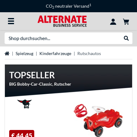
1
CO
neutraler Versand
2
Suche
Suche
Startseite
Spielzeug
Kinderfahrzeuge
Rutschautos
TOPSELLER
BIG Bobby-Car-Classic, Rutscher
€ 44,45