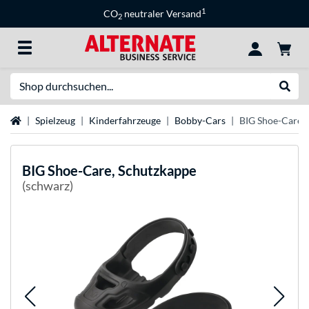
1
CO
neutraler Versand
2
Suche
Suche
Startseite
Spielzeug
Kinderfahrzeuge
Bobby-Cars
BIG Shoe-Care, 
BIG
Shoe-Care, Schutzkappe
(schwarz)