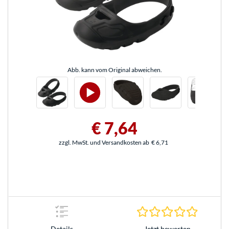
Abb. kann vom Original abweichen.
€ 7,64
zzgl. MwSt. und Versandkosten ab
€ 6,71
0.0 Stern
Jetzt bewerten
Details