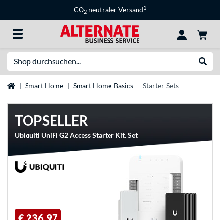
1
CO
neutraler Versand
2
Suche
Suche
Startseite
Smart Home
Smart Home-Basics
Starter-Sets
TOPSELLER
Ubiquiti UniFi G2 Access Starter Kit, Set
€ 236,97