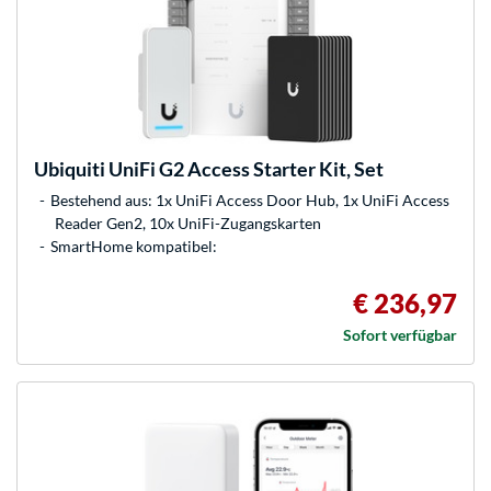
Ubiquiti
UniFi G2 Access Starter Kit, Set
Bestehend aus: 1x UniFi Access Door Hub, 1x UniFi Access
Reader Gen2, 10x UniFi-Zugangskarten
SmartHome kompatibel:
€ 236,97
Sofort verfügbar