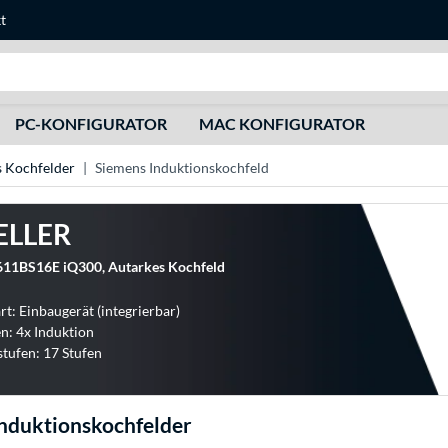
t
Suche
PC-KONFIGURATOR
MAC KONFIGURATOR
 Kochfelder
Siemens Induktionskochfeld
ELLER
11BS16E iQ300, Autarkes Kochfeld
t: Einbaugerät (integrierbar)
: 4x Induktion
stufen: 17 Stufen
nduktionskochfelder