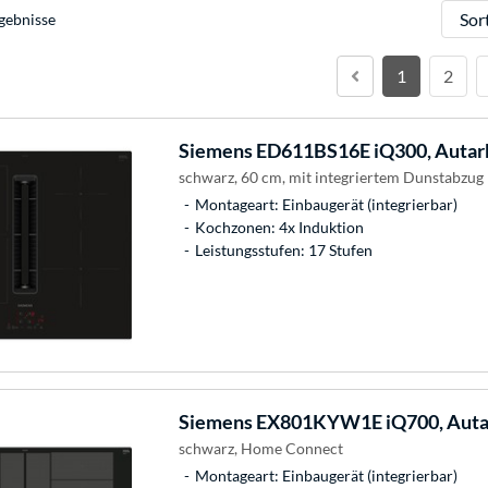
Sortie
gebnisse
1
2
Siemens
ED611BS16E iQ300, Autar
schwarz, 60 cm, mit integriertem Dunstabzug
Montageart: Einbaugerät (integrierbar)
Kochzonen: 4x Induktion
Leistungsstufen: 17 Stufen
Siemens
EX801KYW1E iQ700, Autar
schwarz, Home Connect
Montageart: Einbaugerät (integrierbar)