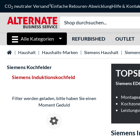
1
CO
neutraler Versand
Einfache Retouren-Abwicklung
Hilfe
&
Kontak
2
Alle Kategorien
REFURBISHED
OUTLET
Startseite
Haushalt
Haushalts-Marken
Siemens Haushalt
Siemens
Siemens Kochfelder
TOPS
Siemens Induktionskochfeld
Siemens ED6
Montagear
Filter werden geladen, bitte haben Sie einen
Kochzonen
Moment Geduld
Leistungs
Siemens I