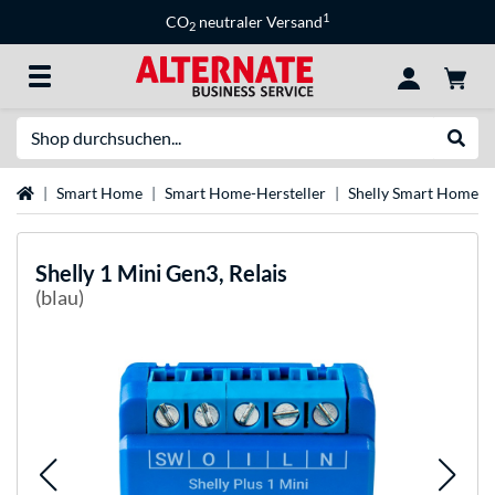
1
CO
neutraler Versand
2
Suche
Suche
Startseite
Smart Home
Smart Home-Hersteller
Shelly Smart Home
Shelly
1 Mini Gen3, Relais
(blau)