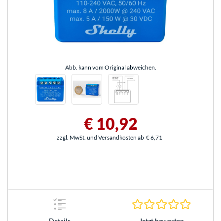
Abb. kann vom Original abweichen.
€ 10,92
zzgl. MwSt. und Versandkosten ab
€ 6,71
0.0 Stern
Jetzt bewerten
Details