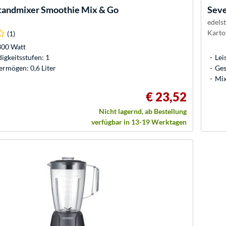
tandmixer Smoothie Mix & Go
Seve
edelst
Karto
(1)
300 Watt
gkeitsstufen: 1
Lei
rmögen: 0,6 Liter
Ges
Mix
€ 23,52
Nicht lagernd, ab Bestellung
verfügbar in 13-19 Werktagen