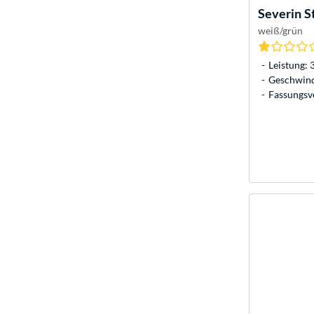
Severin
S
weiß/grün
Leistung: 
Geschwindi
Fassungsve