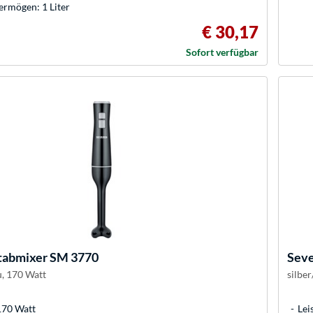
ermögen: 1 Liter
€ 30,17
Sofort verfügbar
tabmixer SM 3770
Seve
, 170 Watt
silbe
170 Watt
Lei