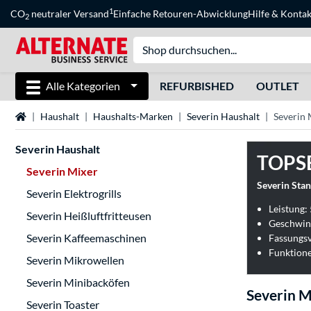
1
CO
neutraler Versand
Einfache Retouren-Abwicklung
Hilfe
&
Kontak
2
Alle Kategorien
REFURBISHED
OUTLET
Startseite
Haushalt
Haushalts-Marken
Severin Haushalt
Severin 
Severin Haushalt
TOPS
Severin Mixer
Severin Sta
Severin Elektrogrills
Leistung:
Severin Heißluftfritteusen
Severin Kaffeemaschinen
Fassungsv
Funktione
Severin Mikrowellen
Severin Minibacköfen
Severin M
Severin Toaster