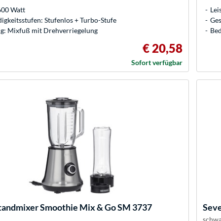
600 Watt
Lei
gkeitsstufen: Stufenlos + Turbo-Stufe
Ges
: Mixfuß mit Drehverriegelung
Bed
€ 20,58
Sofort verfügbar
tandmixer Smoothie Mix & Go SM 3737
Seve
schwa