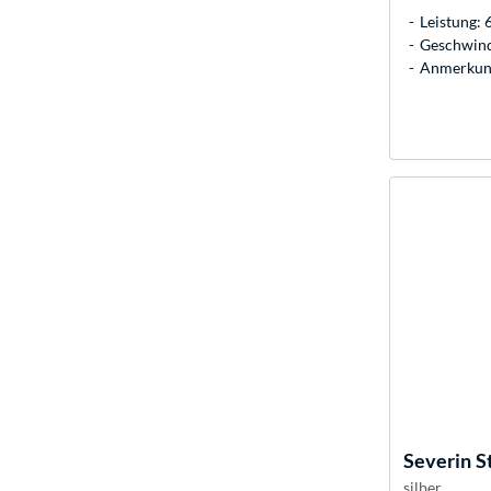
Leistung: 
Geschwindi
Anmerkung
Severin
S
silber