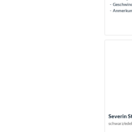
Geschwindi
Anmerkung
Severin
S
schwarz/edel