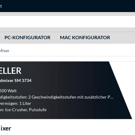
t
Suche
PC-KONFIGURATOR
MAC KONFIGURATOR
Mixer
ELLER
ndmixer SM 3734
 500 Watt
Geschwindigkeitsstufen: 2 Geschwindigkeitsstufen mit zusätzlicher Pulsschaltung
ermögen: 1 Liter
n: Ice-Crusher, Pulsstufe
ixer