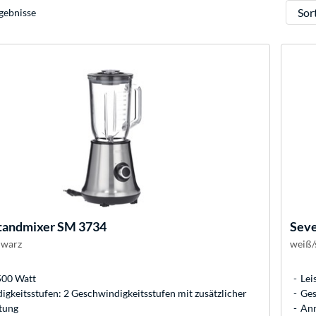
Sortie
gebnisse
tandmixer SM 3734
Seve
hwarz
weiß/
500 Watt
Lei
gkeitsstufen: 2 Geschwindigkeitsstufen mit zusätzlicher
Ges
tung
Anm