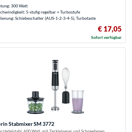
stung: 300 Watt
chwindigkeit: 5-stufig regelbar + Turbostufe
ienung: Schiebeschalter (AUS-1-2-3-4-5), Turbotaste
€ 17,05
Sofort verfügbar
rin
Stabmixer SM 3772
rz/edelstahl, 600 Watt, mit Zerkleinerer und Schneebesen