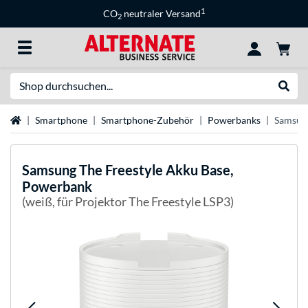
1
CO
neutraler Versand
2
Suche
Suche
Startseite
Smartphone
Smartphone-Zubehör
Powerbanks
Samsung
Samsung
The Freestyle Akku Base,
Powerbank
(weiß, für Projektor The Freestyle LSP3)