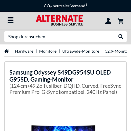
1
CO
neutraler Versand
2
Suche
Suche
Startseite
Hardware
Monitore
Ultrawide-Monitore
32:9-Monitor
Samsung
Odyssey S49DG954SU OLED
G95SD, Gaming-Monitor
(124 cm (49 Zoll), silber, DQHD, Curved, FreeSync
Premium Pro, G-Sync kompatibel, 240Hz Panel)