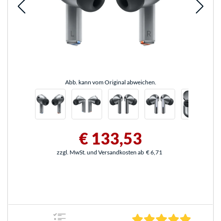
Abb. kann vom Original abweichen.
€ 133,53
zzgl. MwSt. und Versandkosten ab
€ 6,71
5.0 Stern