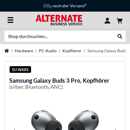
1
CO
neutraler Versand
2
Suche
Suche
Startseite
Hardware
PC-Audio
Kopfhörer
Samsung Galaxy Buds 3
EU WARE
Samsung
Galaxy Buds 3 Pro, Kopfhörer
(silber, Bluetooth, ANC)