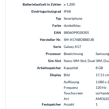
Batterielaufzeit in Zyklen
≥ 1.200
Eindringschutzgrad
IP68
Typ
Smartphone
Farbe
dunkelblau
EAN
8806099028305
Hersteller-Nr.
SM-A576BDBBEUB
Serie
Galaxy A57
Prozessor
Bezeichnung
Samsung 
Sim-Slot
Nano-SIM-Slot, Dual-SIM, Du
Arbeitsspeicher
Kapazität
8 GB
Display
Bild
17,11 cm 
Auflösung
1.080 x 
Frequenz
120 Hz
Touchscreen
vorhand
Art
AMOLE
Festspeicher
Anzahl
1