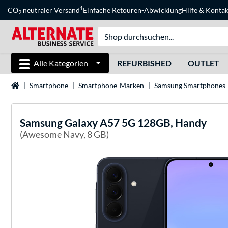
1
CO
neutraler Versand
Einfache Retouren-Abwicklung
Hilfe
&
Kontak
2
Alle Kategorien
REFURBISHED
OUTLET
Startseite
Smartphone
Smartphone-Marken
Samsung Smartphones
Samsung
Galaxy A57 5G 128GB, Handy
(Awesome Navy, 8 GB)