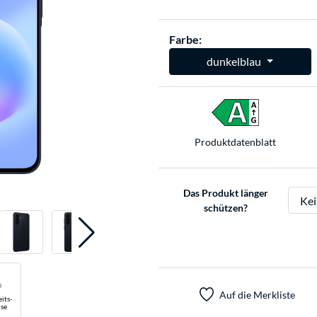
Farbe:
dunkelblau
Produkt­datenblatt
Das Produkt länger
schützen?
Auf die Merkliste
its-
se