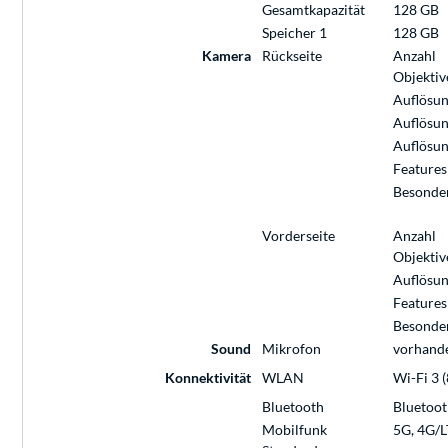
Gesamtkapazität
128 GB
Speicher 1
128 GB
Kamera
Rückseite
Anzahl
Objektiv
Auflösun
Auflösun
Auflösun
Features
Besonde
Vorderseite
Anzahl
Objektiv
Auflösun
Features
Besonde
Sound
Mikrofon
vorhand
Konnektivität
WLAN
Wi-Fi 3 (
Bluetooth
Bluetoot
Mobilfunk
5G, 4G/