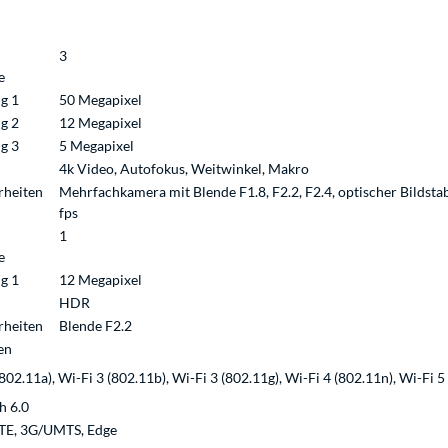
3
e
g 1
50 Megapixel
g 2
12 Megapixel
g 3
5 Megapixel
4k Video, Autofokus, Weitwinkel, Makro
rheiten
Mehrfachkamera mit Blende F1.8, F2.2, F2.4, optischer Bildstab
fps
1
e
g 1
12 Megapixel
HDR
rheiten
Blende F2.2
en
802.11a), Wi-Fi 3 (802.11b), Wi-Fi 3 (802.11g), Wi-Fi 4 (802.11n), Wi-Fi 5
h 6.0
LTE, 3G/UMTS, Edge