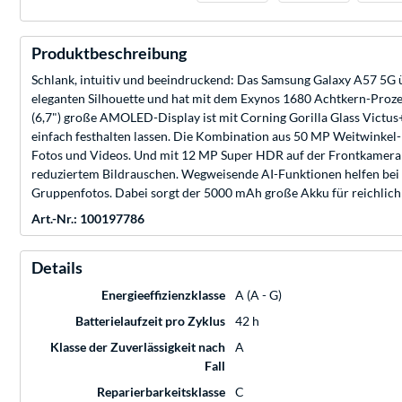
Produktbeschreibung
Schlank, intuitiv und beeindruckend: Das Samsung Galaxy A57 5G üb
eleganten Silhouette und hat mit dem Exynos 1680 Achtkern-Prozes
(6,7") große AMOLED-Display ist mit Corning Gorilla Glass Victus
einfach festhalten lassen. Die Kombination aus 50 MP Weitwinkel-
Fotos und Videos. Und mit 12 MP Super HDR auf der Frontkamera se
reduziertem Bildrauschen. Wegweisende AI-Funktionen helfen bei 
Gruppenfotos. Dabei sorgt der 5000 mAh große Akku für reichlich
Art.-Nr.: 100197786
Details
Energieeffizienzklasse
A (A - G)
Batterielaufzeit pro Zyklus
42 h
Klasse der Zuverlässigkeit nach
A
Fall
Reparierbarkeitsklasse
C