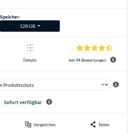
Speicher:
128 GB
4.4 Sterne 
bei 94 Bewertungen
Details
Sofort verfügbar
Vergleichen
Teilen