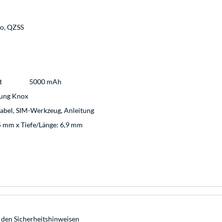
eo, QZSS
t
5000 mAh
sung Knox
bel, SIM-Werkzeug, Anleitung
5 mm x Tiefe/Länge: 6,9 mm
 den Sicherheitshinweisen