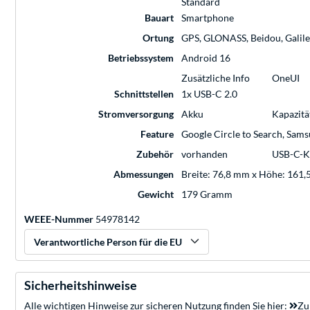
Standard
Bauart
Smartphone
Ortung
GPS, GLONASS, Beidou, Galil
Betriebssystem
Android 16
Zusätzliche Info
OneUI
Schnittstellen
1x USB-C 2.0
Stromversorgung
Akku
Kapazitä
Feature
Google Circle to Search, Sam
Zubehör
vorhanden
USB-C-Ka
Abmessungen
Breite: 76,8 mm x Höhe: 161,
Gewicht
179 Gramm
WEEE-Nummer
54978142
Verantwortliche Person für die EU
Sicherheitshinweise
Alle wichtigen Hinweise zur sicheren Nutzung finden Sie hier:
Zu