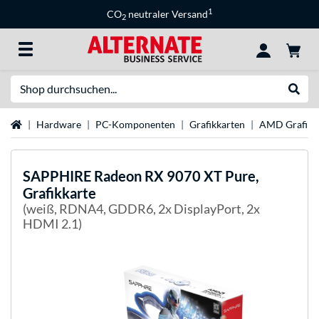
1
CO
neutraler Versand
2
Suche
Suche
Startseite
Hardware
PC-Komponenten
Grafikkarten
AMD Grafikk
SAPPHIRE
Radeon RX 9070 XT Pure,
Grafikkarte
(weiß, RDNA4, GDDR6, 2x DisplayPort, 2x
HDMI 2.1)