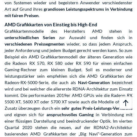
von Systemen wieder und begeistern Anwender verschiedenster
Art auf Grund ihres
grandiosen Leistungsspektrums in Verbindung
mit fairen Preisen
.
AMD Grafikkarten von Einstieg bis High-End
Grafikkartenmodelle des Herstellers AMD stehen in
unterschiedlichen Serien
zur Auswahl und finden sich in
verschiedenen Preissegmenten
wieder, so dass jedem Anspruch,
jeder Anforderung und jedem Budget gerecht werden kann. So zum
Beispiel ein AMD Grafikkartenmodell der älteren Generation wie
die Radeon RX 570, RX 580 oder RX 590 für einen einfachen
Gaming-Rechner zum kleinen Budget. Soll es moderner und
leistungsstärker sein empfehlen sich die AMD Grafikkarten der
Radeon-RX-5000-Serie, die auch als
Navi-Generation
bezeichnet
wird und bei welcher die allererste RDNA-Architektur zum Einsatz
kommt. Die performanten 2019er AMD GPUs wie die Radeon RX
5500 XT, 5600 XT oder 5700 XT sowie auch die Modelle ohne XT-
Zusatz überzeugen durch ein
sehr gutes Preis-Leistungs-Verhältnis
und eignen sich für
anspruchsvolles Gaming
in Verbindung mit
einer flüssigen Darstellung und beeindruckender Optik. Im vierten
Quartal 2020 stehen die neuen, auf der RDNA2-Architektur
basierenden AMD Grafikkarten der „Big Navi“-Generation zum