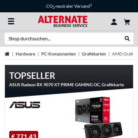
1
CO
neutraler Versand
2
Suche
Suche
Startseite
Hardware
PC-Komponenten
Grafikkarten
AMD Grafikk
TOPSELLER
ASUS Radeon RX 9070 XT PRIME GAMING OC, Grafikkarte
€ 771,43