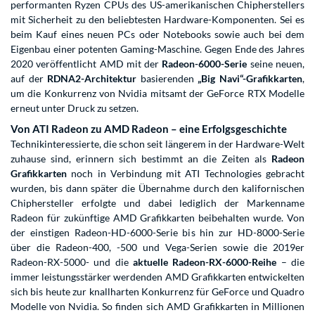
performanten Ryzen CPUs des US-amerikanischen Chipherstellers
mit Sicherheit zu den beliebtesten Hardware-Komponenten. Sei es
beim Kauf eines neuen PCs oder Notebooks sowie auch bei dem
Eigenbau einer potenten Gaming-Maschine. Gegen Ende des Jahres
2020 veröffentlicht AMD mit der
Radeon-6000-Serie
seine neuen,
auf der
RDNA2-Architektur
basierenden
„Big Navi“-Grafikkarten
,
um die Konkurrenz von Nvidia mitsamt der GeForce RTX Modelle
erneut unter Druck zu setzen.
Von ATI Radeon zu AMD Radeon – eine Erfolgsgeschichte
Technikinteressierte, die schon seit längerem in der Hardware-Welt
zuhause sind, erinnern sich bestimmt an die Zeiten als
Radeon
Grafikkarten
noch in Verbindung mit ATI Technologies gebracht
wurden, bis dann später die Übernahme durch den kalifornischen
Chiphersteller erfolgte und dabei lediglich der Markenname
Radeon für zukünftige AMD Grafikkarten beibehalten wurde. Von
der einstigen Radeon-HD-6000-Serie bis hin zur HD-8000-Serie
über die Radeon-400, -500 und Vega-Serien sowie die 2019er
Radeon-RX-5000- und die
aktuelle Radeon-RX-6000-Reihe
– die
immer leistungsstärker werdenden AMD Grafikkarten entwickelten
sich bis heute zur knallharten Konkurrenz für GeForce und Quadro
Modelle von Nvidia. So finden sich AMD Grafikkarten in Millionen