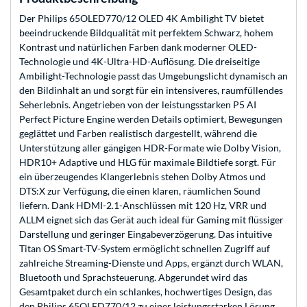
Der Philips 65OLED770/12 OLED 4K Ambilight TV bietet
beeindruckende Bildqualität mit perfektem Schwarz, hohem
Kontrast und natürlichen Farben dank moderner OLED-
Technologie und 4K-Ultra-HD-Auflösung. Die dreiseitige
Ambilight-Technologie passt das Umgebungslicht dynamisch an
den Bildinhalt an und sorgt für ein intensiveres, raumfüllendes
Seherlebnis. Angetrieben von der leistungsstarken P5 AI
Perfect Picture Engine werden Details optimiert, Bewegungen
geglättet und Farben realistisch dargestellt, während die
Unterstützung aller gängigen HDR-Formate wie Dolby Vision,
HDR10+ Adaptive und HLG für maximale Bildtiefe sorgt. Für
ein überzeugendes Klangerlebnis stehen Dolby Atmos und
DTS:X zur Verfügung, die einen klaren, räumlichen Sound
liefern. Dank HDMI-2.1-Anschlüssen mit 120 Hz, VRR und
ALLM eignet sich das Gerät auch ideal für Gaming mit flüssiger
Darstellung und geringer Eingabeverzögerung. Das intuitive
Titan OS Smart-TV-System ermöglicht schnellen Zugriff auf
zahlreiche Streaming-Dienste und Apps, ergänzt durch WLAN,
Bluetooth und Sprachsteuerung. Abgerundet wird das
Gesamtpaket durch ein schlankes, hochwertiges Design, das
den Philips 65OLED770/12 zu einer leistungsstarken Lösung