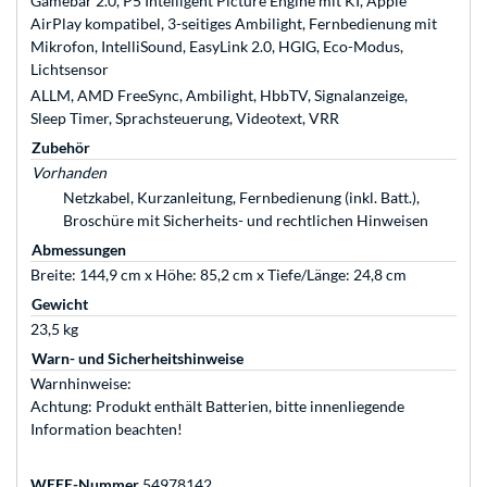
Gamebar 2.0, P5 Intelligent Picture Engine mit KI, Apple
AirPlay kompatibel, 3-seitiges Ambilight, Fernbedienung mit
Mikrofon, IntelliSound, EasyLink 2.0, HGIG, Eco-Modus,
Lichtsensor
ALLM, AMD FreeSync, Ambilight, HbbTV, Signalanzeige,
Sleep Timer, Sprachsteuerung, Videotext, VRR
Zubehör
Vorhanden
Netzkabel, Kurzanleitung, Fernbedienung (inkl. Batt.),
Broschüre mit Sicherheits- und rechtlichen Hinweisen
Abmessungen
Breite: 144,9 cm x Höhe: 85,2 cm x Tiefe/Länge: 24,8 cm
Gewicht
23,5 kg
Warn- und Sicherheitshinweise
Warnhinweise:
Achtung: Produkt enthält Batterien, bitte innenliegende
Information beachten!
WEEE-Nummer
54978142