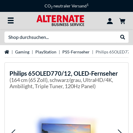
1
CO
neutraler Versand
2
Suche
Suche
Startseite
Gaming
PlayStation
PS5-Fernseher
Philips 65OLED770
Philips
65OLED770/12, OLED-Fernseher
(164 cm (65 Zoll), schwarz/grau, UltraHD/4K,
Ambilight, Triple Tuner, 120Hz Panel)