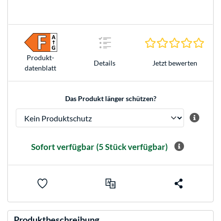
0.0 S
Produkt­
Jetzt bewerten
Details
datenblatt
Das Produkt länger schützen?
Sofort verfügbar
(5 Stück verfügbar)
Produktbeschreibung