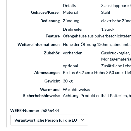
Details
3 ausklappbare 
Gehäuse/Kessel
Material
Stahl
Bedienung
Zündung
elektrische Zün
Drehregler
1 Stück
Feature
Ofengehäuse aus pulverbeschichtetem 
Weitere Informationen
Höhe der Öffnung 130mm, abnehmbare
Zubehör
vorhanden
Gasdruckregler,
Montagematerial
optional
Zusätzliche Leb
Abmessungen
Breite: 65,2 cm x Höhe: 39,3 cm x Tie
Gewicht
30 kg
Warn- und
Warnhinweise:
Sicherheitshinweise
Achtung: Produkt enthält Batterien, 
WEEE-Nummer
26866484
Verantwortliche Person für die EU