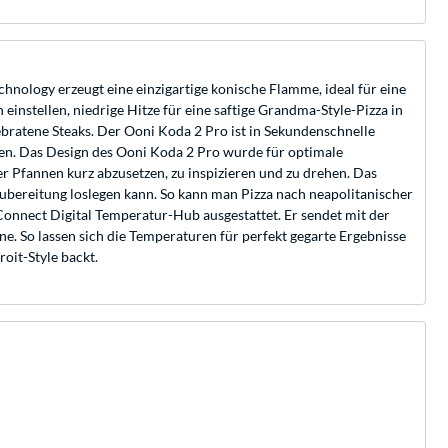
chnology erzeugt eine einzigartige konische Flamme, ideal für eine
instellen, niedrige Hitze für eine saftige Grandma-Style-Pizza in
ebratene Steaks. Der Ooni Koda 2 Pro ist in Sekundenschnelle
eßen. Das Design des Ooni Koda 2 Pro wurde für optimale
r Pfannen kurz abzusetzen, zu inspizieren und zu drehen. Das
ubereitung loslegen kann. So kann man Pizza nach neapolitanischer
Connect Digital Temperatur-Hub ausgestattet. Er sendet mit der
 So lassen sich die Temperaturen für perfekt gegarte Ergebnisse
oit-Style backt.