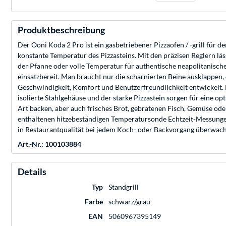
Produktbeschreibung
Der Ooni Koda 2 Pro ist ein gasbetriebener Pizzaofen / -grill für 
konstante Temperatur des Pizzasteins. Mit den präzisen Reglern läs
der Pfanne oder volle Temperatur für authentische neapolitanische
einsatzbereit. Man braucht nur die scharnierten Beine ausklappen,
Geschwindigkeit, Komfort und Benutzerfreundlichkeit entwickelt. D
isolierte Stahlgehäuse und der starke Pizzastein sorgen für eine
Art backen, aber auch frisches Brot, gebratenen Fisch, Gemüse od
enthaltenen hitzebeständigen Temperatursonde Echtzeit-Messungen
in Restaurantqualität bei jedem Koch- oder Backvorgang überwachen,
Art.-Nr.: 100103884
Details
Typ
Standgrill
Farbe
schwarz/grau
EAN
5060967395149