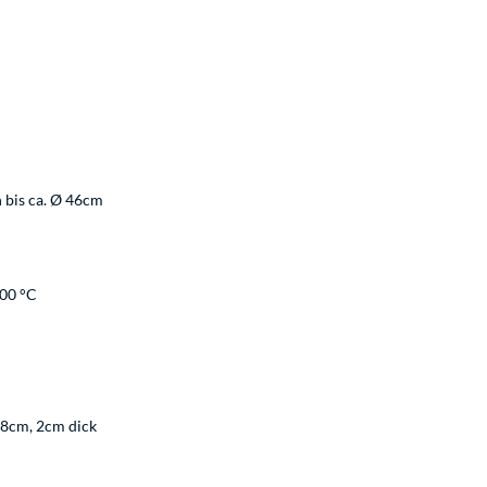
 bis ca. Ø 46cm
500 °C
48cm, 2cm dick