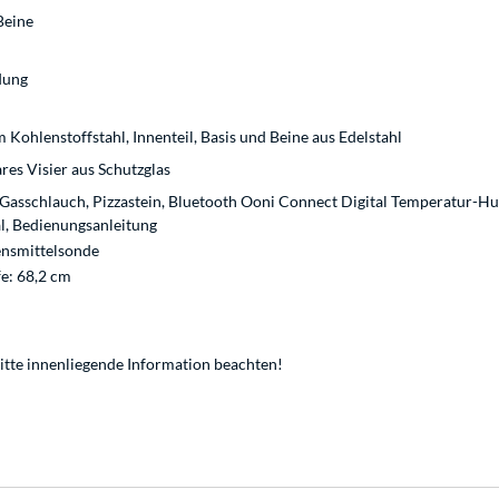
Beine
dung
Kohlenstoffstahl, Innenteil, Basis und Beine aus Edelstahl
s Visier aus Schutzglas
 Gasschlauch, Pizzastein, Bluetooth Ooni Connect Digital Temperatur-Hu
, Bedienungsanleitung
ensmittelsonde
fe: 68,2 cm
bitte innenliegende Information beachten!