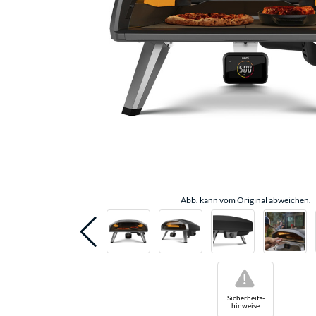
Abb. kann vom Original abweichen.
!
Sicherheits-
hinweise