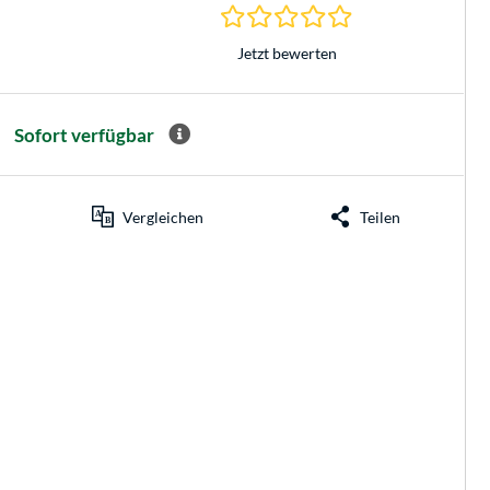
0.0 Sterne bei 0 Be
Jetzt bewerten
Sofort verfügbar
Vergleichen
Teilen