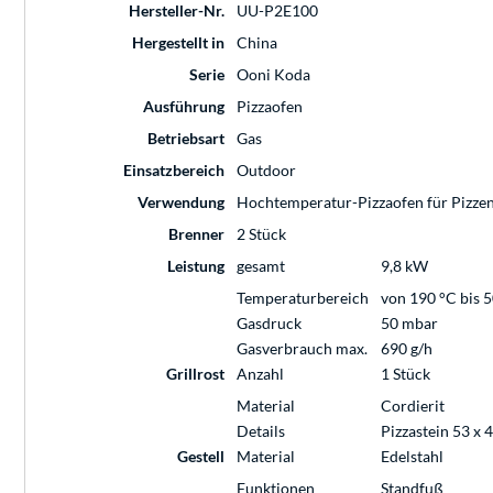
Hersteller-Nr.
UU-P2E100
Hergestellt in
China
Serie
Ooni Koda
Ausführung
Pizzaofen
Betriebsart
Gas
Einsatzbereich
Outdoor
Verwendung
Hochtemperatur-Pizzaofen für Pizzen
Brenner
2 Stück
Leistung
gesamt
9,8 kW
Temperaturbereich
von 190 °C bis 
Gasdruck
50 mbar
Gasverbrauch max.
690 g/h
Grillrost
Anzahl
1 Stück
Material
Cordierit
Details
Pizzastein 53 x 
Gestell
Material
Edelstahl
Funktionen
Standfuß