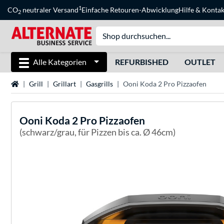
1
CO
neutraler Versand
Einfache Retouren-Abwicklung
Hilfe
&
Kontak
2
Alle Kategorien
REFURBISHED
OUTLET
Startseite
Grill
Grillart
Gasgrills
Ooni Koda 2 Pro Pizzaofen
Ooni
Koda 2 Pro Pizzaofen
(schwarz/grau, für Pizzen bis ca. Ø 46cm)