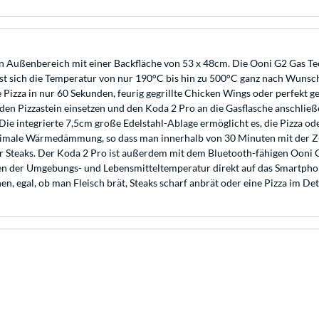
den Außenbereich mit einer Backfläche von 53 x 48cm. Die Ooni G2 Gas Te
st sich die Temperatur von nur 190°C bis hin zu 500°C ganz nach Wunsch e
 Pizza in nur 60 Sekunden, feurig gegrillte Chicken Wings oder perfekt g
 den Pizzastein einsetzen und den Koda 2 Pro an die Gasflasche anschli
ie integrierte 7,5cm große Edelstahl-Ablage ermöglicht es, die Pizza ode
 optimale Wärmedämmung, so dass man innerhalb von 30 Minuten mit der Z
er Steaks. Der Koda 2 Pro ist außerdem mit dem Bluetooth-fähigen Ooni 
 der Umgebungs- und Lebensmitteltemperatur direkt auf das Smartphone.
 egal, ob man Fleisch brät, Steaks scharf anbrät oder eine Pizza im Detr