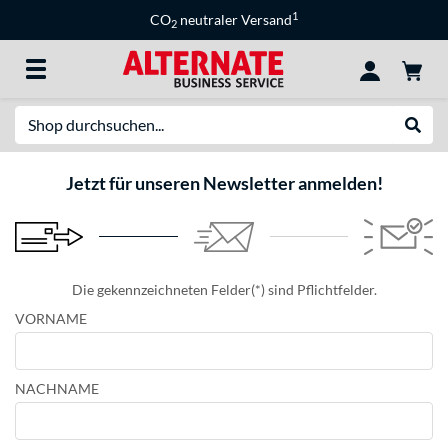
1
CO
neutraler Versand
2
Suche
Suche
Jetzt für unseren Newsletter anmelden!
Die gekennzeichneten Felder(*) sind Pflichtfelder.
VORNAME
NACHNAME