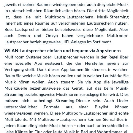
jeweils einzelnen Räumen wiedergeben oder auch die gleiche Musik
in unterschiedlichen Räumlichkeiten hören. Die dritte Möglichkeit
ist, dass sie mit Multiroom-Lautsprechern Musik-Streaming
innerhalb eines Raumes auf verschiedenen Lautsprechern nutzen.
Bose Lautsprecher bieten beispielsweise diese Möglichkeit. Aber
auch Denon und Onkyo haben vergleichbare Multiroom-
Lautsprecher beziehungsweise HiFi-Anlagen im Sortiment.
WLAN-Lautsprecher einfach und bequem via App steuern
Multiroom-Systeme oder -Lautsprecher werden in der Regel über
eine spezielle App gesteuert, die der Hersteller jeweils zur
Verfügung stellt. Dank dieser App können Sie steuern, in welchen
Raum Sie welche Musik hören wollen und in welcher Lautstärke Sie
Musik hören wollen. Auch steuern Sie via App die jeweilige
Musikquelle beziehungsweise das Gerät, auf das beim Musik-
Streaming beziehungsweise Musikhören zurückgegriffen wird. Dies
müssen nicht unbedingt Streaming-Dienste sein. Auch Lieder
unterschiedlicher Formate aus einer Playlist können
wiedergegeben werden. Diese Multiroom-Lautsprecher sind echte
Multitalente. Mit Multiroom-Lautsprechern können Sie nahtlos in
jedem Raum die gleiche Musik hören – oder auch unterschiedliche.
Leise Klänge im Flur oder laute Musik in Bad und Wohnzimmer, all