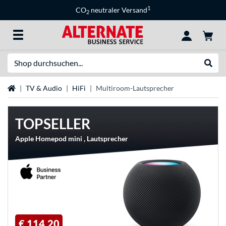
1
CO
neutraler Versand
2
Suche
Suche
Startseite
TV & Audio
HiFi
Multiroom-Lautsprecher
TOPSELLER
Apple Homepod mini , Lautsprecher
€ 114,20