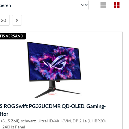
ren
20
TIS VERSAND
S
ROG Swift PG32UCDMR QD-OLED, Gaming-
itor
 (31.5 Zoll), schwarz, UltraHD/4K, KVM, DP 2.1a (UHBR20),
 240Hz Panel