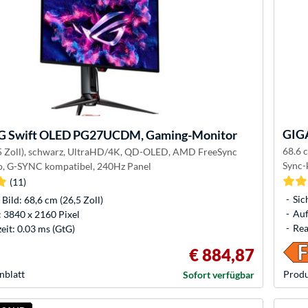
GIG
 Swift OLED PG27UCDM, Gaming-Monitor
68.6 
.5 Zoll), schwarz, UltraHD/4K, QD-OLED, AMD FreeSync
Sync-
, G-SYNC kompatibel, 240Hz Panel
(11)
Sic
 Bild: 68,6 cm (26,5 Zoll)
Auf
 3840 x 2160 Pixel
Rea
eit: 0.03 ms (GtG)
€ 884,87
nblatt
Produ
Sofort verfügbar