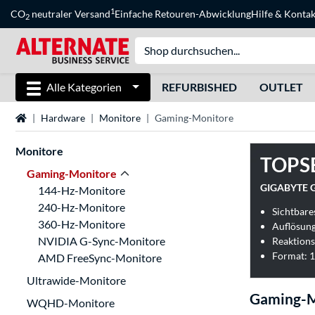
1
CO
neutraler Versand
Einfache Retouren-Abwicklung
Hilfe
&
Kontak
2
Alle Kategorien
REFURBISHED
OUTLET
Startseite
Hardware
Monitore
Gaming-Monitore
Monitore
TOPS
Gaming-Monitore
GIGABYTE G
144-Hz-Monitore
240-Hz-Monitore
Sichtbares
360-Hz-Monitore
Auflösung
NVIDIA G-Sync-Monitore
Reaktions
Format: 1
AMD FreeSync-Monitore
Ultrawide-Monitore
Gaming-M
WQHD-Monitore