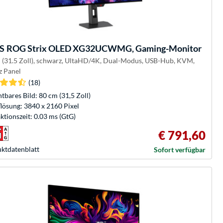
S
ROG Strix OLED XG32UCWMG, Gaming-Monitor
 (31.5 Zoll), schwarz, UltaHD/4K, Dual-Modus, USB-Hub, KVM,
 Panel
(18)
htbares Bild: 80 cm (31,5 Zoll)
lösung: 3840 x 2160 Pixel
ktionszeit: 0.03 ms (GtG)
€ 791,60
kt­datenblatt
Sofort verfügbar