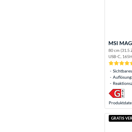
MSI
MAG 
80 cm (31.5 
USB-C, 165H
Sichtbares
Auflösung:
Reaktionsz
Produkt­date
GRATIS VE