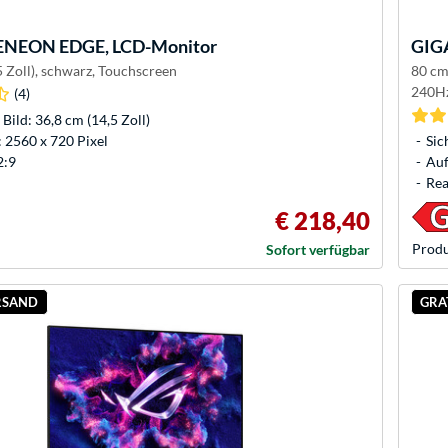
ENEON EDGE, LCD-Monitor
GIG
5 Zoll), schwarz, Touchscreen
80 cm
240Hz
(4)
 Bild: 36,8 cm (14,5 Zoll)
 2560 x 720 Pixel
Sic
2:9
Auf
Rea
€ 218,40
Produ
Sofort verfügbar
RSAND
GRA