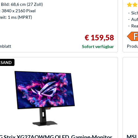
 Bild: 68,6 cm (27 Zoll)
 3840 x 2160 Pixel
Sic
eit: 1 ms (MPRT)
Auf
Rea
€ 159,58
nblatt
Produ
Sofort verfügbar
RSAND
MSI
 Strix XG27AQWMG OLED, Gaming-Monitor