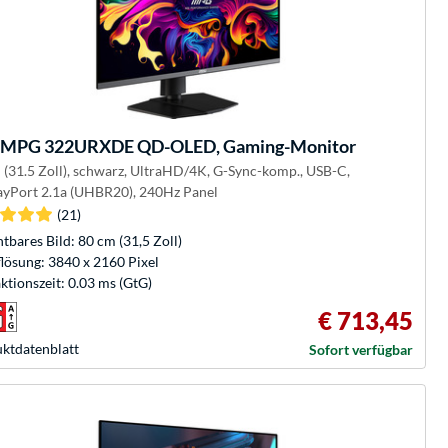
MPG 322URXDE QD-OLED, Gaming-Monitor
 (31.5 Zoll), schwarz, UltraHD/4K, G-Sync-komp., USB-C,
ayPort 2.1a (UHBR20), 240Hz Panel
(21)
htbares Bild: 80 cm (31,5 Zoll)
lösung: 3840 x 2160 Pixel
ktionszeit: 0.03 ms (GtG)
€ 713,45
kt­datenblatt
Sofort verfügbar