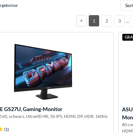
Sortie
rgebnisse
1
2
3
…
GRA
E
GS27U, Gaming-Monitor
ASU
Zoll), schwarz, UltraHD/4K, SS-IPS, HDMI, DP, HDR, 160Hz
Mon
80 cm
(1)
HDMI,