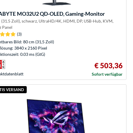
ABYTE
MO32U2 QD-OLED, Gaming-Monitor
 (31.5 Zoll), schwarz, UltraHD/4K, HDMI, DP, USB-Hub, KVM,
 Panel
(3)
htbares Bild: 80 cm (31,5 Zoll)
lösung: 3840 x 2160 Pixel
ktionszeit: 0.03 ms (GtG)
€ 503,36
kt­datenblatt
Sofort verfügbar
TIS VERSAND