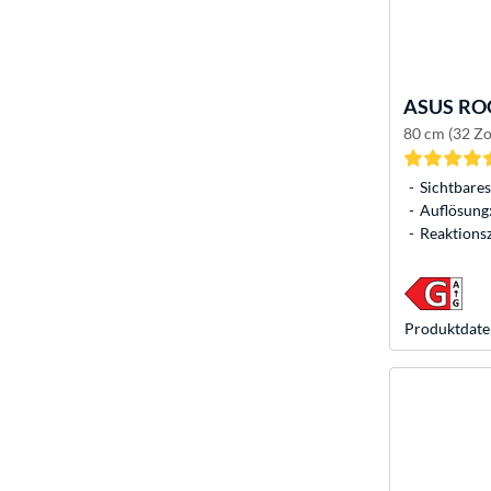
ASUS
ROG
80 cm (32 Zo
Sichtbares
Auflösung:
Reaktionsz
Produkt­date