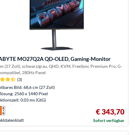
ABYTE
MO27Q2A QD-OLED, Gaming-Monitor
cm (27 Zoll), schwarz/grau, QHD, KVM, FreeSync Premium Pro, G-
kompatibel, 280Hz Panel
(3)
htbares Bild: 68,6 cm (27 Zoll)
lösung: 2560 x 1440 Pixel
ktionszeit: 0.03 ms (GtG)
€ 343,70
kt­datenblatt
Sofort verfügbar