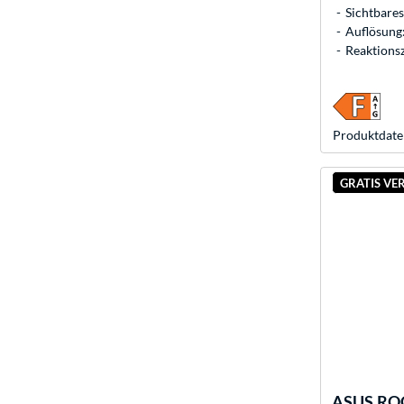
Sichtbares
Auflösung:
Reaktionsz
Produkt­date
GRATIS VE
ASUS
ROG