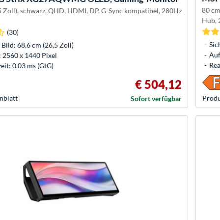
80 cm
5 Zoll), schwarz, QHD, HDMI, DP, G-Sync kompatibel, 280Hz
Hub, 
(30)
Sic
 Bild: 68,6 cm (26,5 Zoll)
Auf
 2560 x 1440 Pixel
Rea
eit: 0.03 ms (GtG)
€ 504,12
nblatt
Produ
Sofort verfügbar