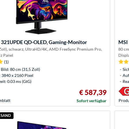
321UPDE QD-OLED, Gaming-Monitor
MSI
Zoll), schwarz, UltraHD/4K, AMD FreeSync Premium Pro,
80 cm
z Panel
Displ
(1)
 Bild: 80 cm (31,5 Zoll)
Sic
 3840 x 2160 Pixel
Auf
eit: 0.03 ms (GtG)
Rea
€ 587,39
nblatt
Produ
Sofort verfügbar
RSAND