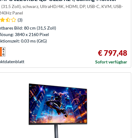
 (31.5 Zoll), schwarz, UltraHD/4K, HDMI, DP, USB-C, KVM, USB-
240Hz Panel
(3)
htbares Bild: 80 cm (31,5 Zoll)
lösung: 3840 x 2160 Pixel
ktionszeit: 0.03 ms (GtG)
€ 797,48
kt­datenblatt
Sofort verfügbar