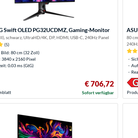
 Swift OLED PG32UCDMZ, Gaming-Monitor
ASU
ll), schwarz, UltraHD/4K, DP, HDMI, USB-C, 240Hz Panel
80 cm
240Hz
(5)
 Bild: 80 cm (32 Zoll)
 3840 x 2160 Pixel
Sic
eit: 0.03 ms (GtG)
Auf
Rea
€ 706,72
nblatt
Produ
Sofort verfügbar