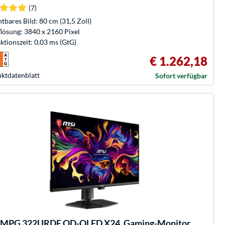
(7)
htbares Bild: 80 cm (31,5 Zoll)
lösung: 3840 x 2160 Pixel
ktionszeit: 0.03 ms (GtG)
€ 1.262,18
kt­datenblatt
Sofort verfügbar
MPG 322URDE QD-OLED X24, Gaming-Monitor