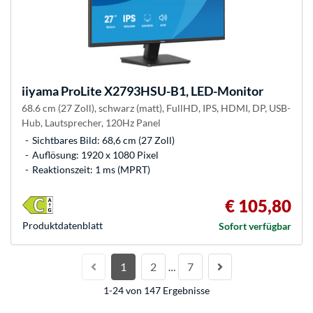
iiyama
ProLite X2793HSU-B1, LED-Monitor
68.6 cm (27 Zoll), schwarz (matt), FullHD, IPS, HDMI, DP, USB-
Hub, Lautsprecher, 120Hz Panel
Sichtbares Bild: 68,6 cm (27 Zoll)
Auflösung: 1920 x 1080 Pixel
Reaktionszeit: 1 ms (MPRT)
€ 105,80
Produkt­datenblatt
Sofort verfügbar
1
2
7
…
1-24 von 147 Ergebnisse