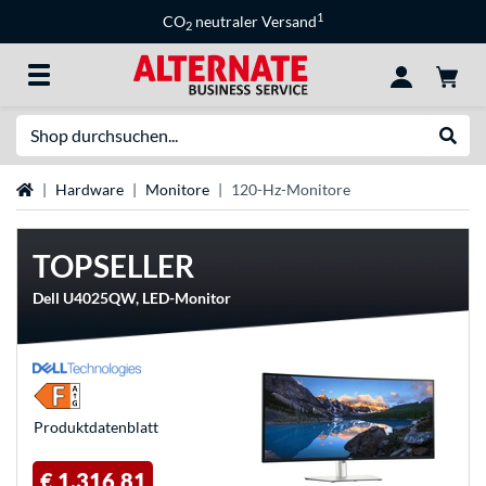
1
CO
neutraler Versand
2
Suche
Suche
Startseite
Hardware
Monitore
120-Hz-Monitore
TOPSELLER
Dell U4025QW, LED-Monitor
Produkt­datenblatt
€ 1.316,81