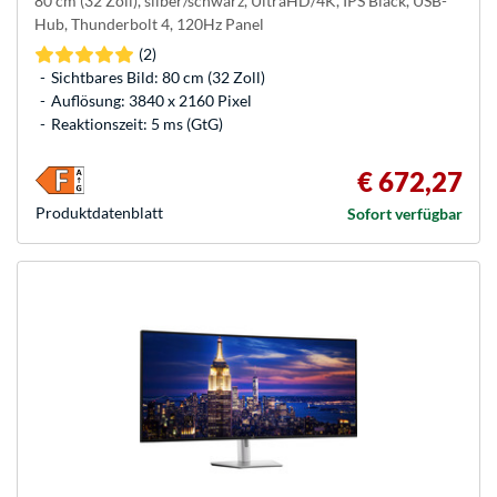
80 cm (32 Zoll), silber/schwarz, UltraHD/4K, IPS Black, USB-
Hub, Thunderbolt 4, 120Hz Panel
(2)
Sichtbares Bild: 80 cm (32 Zoll)
Auflösung: 3840 x 2160 Pixel
Reaktionszeit: 5 ms (GtG)
€ 672,27
Produkt­datenblatt
Sofort verfügbar