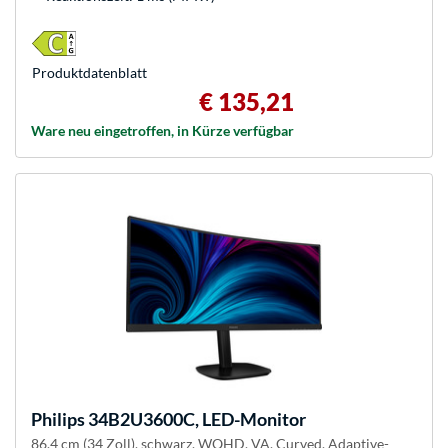
Produkt­datenblatt
€ 135,21
Ware neu eingetroffen, in Kürze verfügbar
Philips
34B2U3600C, LED-Monitor
86.4 cm (34 Zoll), schwarz, WQHD, VA, Curved, Adaptive-