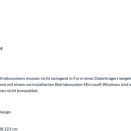
ng
riebssystems müssen nicht zwingend in Form eines Datenträgers beigeleg
steme mit einem vorinstallierten Betriebssystem Microsoft Windows sind
men nicht kompatibel.
Design
 48,123 cm