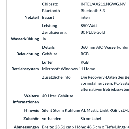
Chipsatz
INTEL/AX211.NGWG.NV
Bluetooth
Bluetooth 5.3
Netzteil
Bauart
intern
Leistung
850 Watt
Zertifizierung
80 PLUS Gold
Wasserkühlung
Ja
Details
360 mm AIO Wasserkühlu
Beleuchtung
Gehäuse
RGB
Lüfter
RGB
Betriebssystem
Microsoft Windows 11 Home
Zusätzliche Info
Die Recovery-Daten des Bet
vorinstalliert sein. PC-Sy
alternativen Betriebssyste
Weitere
40-Liter-Gehäuse
Informationen
Hinweis
Silent Storm Kühlung AI, Mystic Light RGB LED-
Zubehör
vorhanden
Stromkabel
Abmessungen
Breite: 23,51 cm x Höhe: 48,5 cm x Tiefe/Länge: