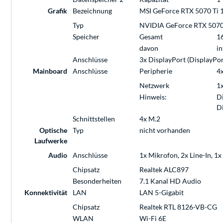
Grafik
Bezeichnung
MSI GeForce RTX 5070 T
Typ
NVIDIA GeForce RTX 5070
Speicher
Gesamt
1
davon
in
Anschlüsse
3x DisplayPort (DisplayPor
Mainboard
Anschlüsse
Peripherie
4x
Netzwerk
1
Hinweis:
Di
Di
Schnittstellen
4x M.2
Optische
Typ
nicht vorhanden
Laufwerke
Audio
Anschlüsse
1x Mikrofon, 2x Line-In, 1
Chipsatz
Realtek ALC897
Besonderheiten
7.1 Kanal HD Audio
Konnektivität
LAN
LAN 5-Gigabit
Chipsatz
Realtek RTL 8126-VB-CG
WLAN
Wi-Fi 6E