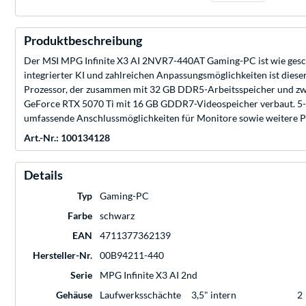
Produktbeschreibung
Der MSI MPG Infinite X3 AI 2NVR7-440AT Gaming-PC ist wie gesch
integrierter KI und zahlreichen Anpassungsmöglichkeiten ist diese
Prozessor, der zusammen mit 32 GB DDR5-Arbeitsspeicher und zwe
GeForce RTX 5070 Ti mit 16 GB GDDR7-Videospeicher verbaut. 5-
umfassende Anschlussmöglichkeiten für Monitore sowie weitere Per
Art.-Nr.: 100134128
Details
Typ
Gaming-PC
Farbe
schwarz
EAN
4711377362139
Hersteller-Nr.
00B94211-440
Serie
MPG Infinite X3 AI 2nd
Gehäuse
Laufwerksschächte
3,5" intern
2