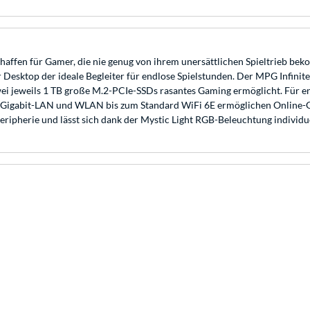
affen für Gamer, die nie genug von ihrem unersättlichen Spieltrieb be
r Desktop der ideale Begleiter für endlose Spielstunden. Der MPG Infinit
i jeweils 1 TB große M.2-PCIe-SSDs rasantes Gaming ermöglicht. Für e
Gigabit-LAN und WLAN bis zum Standard WiFi 6E ermöglichen Online-G
ipherie und lässt sich dank der Mystic Light RGB-Beleuchtung individuel