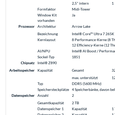
2,5" intern
1
Formfaktor
Midi-Tower
Window Kit
Ja
vorhanden
Prozessor
Architektur
Arrow Lake
Bezeichnung
Intel® Core™ Ultra 7 265K 
Kernlayout
8 Performance-Kerne (8 Thr
12 Efficiency-Kerne (12 Thr
AI/NPU
Intel® AI Boost / Performa
Sockel-Typ
1851
Chipsatz
Intel® Z890
Arbeitsspeicher
Kapazität
Gesamt
32
max. unterstützt
1
Typ
DDR5 (5600 MHz)
Speichersteckplätze
4 Speicherbänke, davon be
Datenspeicher
Anzahl
2
Gesamtkapazität
2 TB
Datenspeicher 1
Kapazität
1 
Datenspeicher 2
Kapazität
1 