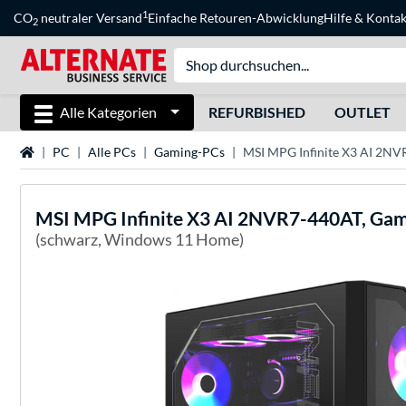
1
CO
neutraler Versand
Einfache Retouren-Abwicklung
Hilfe
&
Kontak
2
Alle Kategorien
REFURBISHED
OUTLET
Startseite
PC
Alle PCs
Gaming-PCs
MSI MPG Infinite X3 AI 2N
MSI
MPG Infinite X3 AI 2NVR7-440AT, Ga
(schwarz, Windows 11 Home)