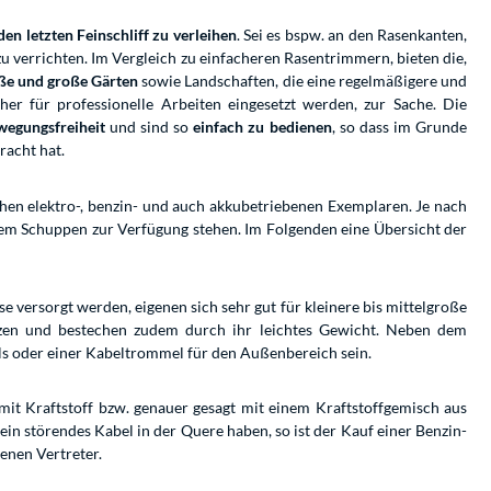
den letzten Feinschliff zu verleihen
. Sei es bspw. an den Rasenkanten,
verrichten. Im Vergleich zu einfacheren Rasentrimmern, bieten die,
oße und große Gärten
sowie Landschaften, die eine regelmäßigere und
er für professionelle Arbeiten eingesetzt werden, zur Sache. Die
wegungsfreiheit
und sind so
einfach zu bedienen
, so dass im Grunde
racht hat.
chen elektro-, benzin- und auch akkubetriebenen Exemplaren. Je nach
em Schuppen zur Verfügung stehen. Im Folgenden eine Übersicht der
 versorgt werden, eigenen sich sehr gut für kleinere bis mittelgroße
zen und bestechen zudem durch ihr leichtes Gewicht. Neben dem
els oder einer Kabeltrommel für den Außenbereich sein.
it Kraftstoff bzw. genauer gesagt mit einem Kraftstoffgemisch aus
 störendes Kabel in der Quere haben, so ist der Kauf einer Benzin-
benen Vertreter.