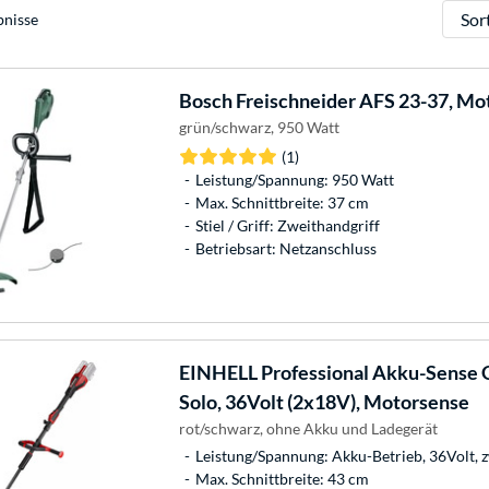
Sortie
bnisse
Bosch
Freischneider AFS 23-37, Mo
grün/schwarz, 950 Watt
(1)
Leistung/Spannung: 950 Watt
Max. Schnittbreite: 37 cm
Stiel / Griff: Zweithandgriff
Betriebsart: Netzanschluss
EINHELL
Professional Akku-Sense G
Solo, 36Volt (2x18V), Motorsense
rot/schwarz, ohne Akku und Ladegerät
Leistung/Spannung: Akku-Betrieb, 36Volt, 
Max. Schnittbreite: 43 cm