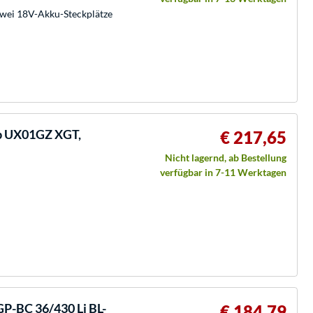
zwei 18V-Akku-Steckplätze
b UX01GZ XGT,
€ 217,65
Nicht lagernd, ab Bestellung
verfügbar in 7-11 Werktagen
P-BC 36/430 Li BL-
€ 184,79