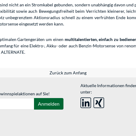
 sind nicht an ein Stromkabel gebunden, sondern unabhängig davon und 
xibilität sowie auch Bewegungsfreiheit beim Verrichten kleinerer, le
trotz unbegrenztem Aktionsradius schnell zu einem verfrühten Ende kommt
otorsense eingesetzt werden kann.
optimalen Gartengeräten um einen
multitalentierten, einfach zu bediene
mfang für eine Elektro-, Akku- oder auch Benzin-Motorsense von renomm
i ALTERNATE.
Zurück zum Anfang
Aktuelle Informationen finde
unter:
winnspielaktionen auf Sie!
Anmelden