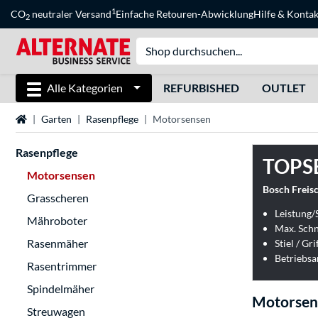
1
CO
neutraler Versand
Einfache Retouren-Abwicklung
Hilfe
&
Kontak
2
Alle Kategorien
REFURBISHED
OUTLET
Startseite
Garten
Rasenpflege
Motorsensen
Rasenpflege
TOPS
Motorsensen
Bosch Freis
Grasscheren
Leistung/
Mähroboter
Max. Schn
Rasenmäher
Stiel / Gr
Betriebsa
Rasentrimmer
Spindelmäher
Motorsen
Streuwagen