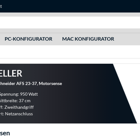
t
Suche
PC-KONFIGURATOR
MAC KONFIGURATOR
ELLER
chneider AFS 23-37, Motorsense
Spannung: 950 Watt
ittbreite: 37 cm
iff: Zweithandgriff
rt: Netzanschluss
sen