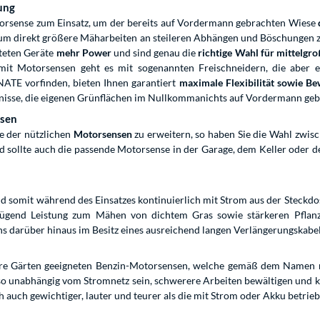
ung
torsense zum Einsatz, um der bereits auf Vordermann gebrachten Wiese
um direkt größere Mäharbeiten an steileren Abhängen und Böschungen zu 
tteten Geräte
mehr Power
und sind genau die
richtige Wahl für mittelgr
 mit Motorsensen geht es mit sogenannten Freischneidern, die aber eh
ATE vorfinden, bieten Ihnen garantiert
maximale Flexibilität sowie Be
tnisse, die eigenen Grünflächen im Nullkommanichts auf Vordermann geb
nsen
e der nützlichen
Motorsensen
zu erweitern, so haben Sie die Wahl zwis
 sollte auch die passende Motorsense in der Garage, dem Keller oder d
 somit während des Einsatzes kontinuierlich mit Strom aus der Steckdose
enügend Leistung zum Mähen von dichtem Gras sowie stärkeren Pflan
ens darüber hinaus im Besitz eines ausreichend langen Verlängerungskab
ößere Gärten geeigneten Benzin-Motorsensen, welche gemäß dem Namen m
unabhängig vom Stromnetz sein, schwerere Arbeiten bewältigen und kein
h auch gewichtiger, lauter und teurer als die mit Strom oder Akku betrie