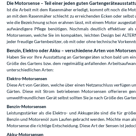
Die Motorsense – Teil einer jeden guten Gartengeräteausstatt
Ist die Arbeit mit dem Rasenmäher erledigt, kommt oft noch die Mo
an mit dem Rasenmäher schlecht zu erreichenden Ecken oder selbst 
wie die Bezeichnung schon erahnen lässt, mit einem Motor ausgesta
aufwändigere Pflege benötigen. Nochmals deutlich effektiver als
Motorsensen, welche Sie im kompakten, leichten Design bei ALTERN
jeder freudige Gartenbesitzer, ob mit oder ohne technische Vorkenn
Benzin, Elektro oder Akku – verschiedene Arten von Motorse
Haben Sie vor Ihre Ausstattung an Gartengeräten schon bald um ein
Größe des Gartens bzw. dem regelmäßig anfallenden Arbeitsaufwand
unterschiedlichen Arten:
Elektro-Motorsensen
Diese Art von Geräten, welche über einen Netzanschluss verfügen und
Gärten. Diese mit Strom betriebenen Motorsensen offerieren g
umweltfreundlichen Gerät selbst sollten Sie je nach Größe des Gart
Benzin-Motorsensen
Leistungsstärker als die Elektro- und Akkugeräte sind die für gr
Benzin und Motorenöl zum Laufen gebracht werden. Möchte man also 
Motorsense die richtige Entscheidung. Diese Art der Sensen ist jedoc
Akku-Motorsensen