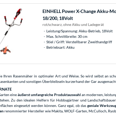
EINHELL
Power X-Change Akku-Mo
18/200, 18Volt
rot/schwarz, ohne Akku und Ladegerät
Leistung/Spannung: Akku-Betrieb, 18Volt
Max. Schnittbreite: 30 cm
Stiel / Griff: Verstellbarer Zweithandgriff
Betriebsart: Akku
ie Ihren Rasenmäher in optimaler Art und Weise. So wird selbst an sc
asenkanten und sonstigen Überbleibseln kurzerhand der Gar ausgemacht
TERNATE
Garten eine
äußerst umfangreiche Produktauswahl
an modernen, leistung
 stehen. Zu den idealen Helfern für Hobbygärtner und Landschaftsbaue
lächen eingesetzt werden können. Ganz egal, ob das
geniale Werkzeu
en
renommierter Hersteller wie Makita, WOLF-Garten, McCulloch, Ryobi,