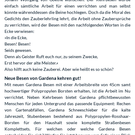
einfach sämtliche Arbeit für einen verrichten und man selbst
könnte währenddessen die Beine hochlegen. Doch da die Moral des
Gedichts den Zauberlehrling lehrt, die Arbeit ohne Zaubersprüche
zu verrichten, wird der Besen mit den nachfolgenden Worten in die
Ecke verwiesen:
»In die Ecke,
Besen! Besen!
Seids gewesen.
Denn als Geister Ruft euch nur, zu seinem Zwecke,
Erst hervor der alte Meister.«
Also hilft auch keine Zauberei. Aber wie heißt es so schön?
Neue Besen von Gardena kehren gut!
Mit neuen Gardena Besen mit einer Arbeitsbreite von 45cm samt
hochwertiger Polypropylen Borsten erhalten, ist die Arbeit im Nu
verrichtet. Neben Kehrbesen bietet Gardena pflichtbewussten
Menschen für jeden Untergrund das passende Equipment: Rechen
von Gartenabfällen, Gardena Schneeschieber für die kalte
Jahreszeit, Stubenbesen bestehend aus Polypropylen-Rosshaar-
Borsten für den Haushalt sowie komplette Straßenbesen
Komplettsets. Für welchen oder welche Gardena Besen