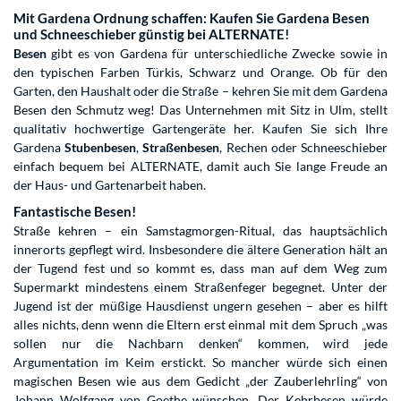
Mit Gardena Ordnung schaffen: Kaufen Sie Gardena Besen
und Schneeschieber günstig bei ALTERNATE!
Besen
gibt es von Gardena für unterschiedliche Zwecke sowie in
den typischen Farben Türkis, Schwarz und Orange. Ob für den
Garten, den Haushalt oder die Straße – kehren Sie mit dem Gardena
Besen den Schmutz weg! Das Unternehmen mit Sitz in Ulm, stellt
qualitativ hochwertige Gartengeräte her. Kaufen Sie sich Ihre
Gardena
Stubenbesen
,
Straßenbesen
, Rechen oder Schneeschieber
einfach bequem bei ALTERNATE, damit auch Sie lange Freude an
der Haus- und Gartenarbeit haben.
Fantastische Besen!
Straße kehren – ein Samstagmorgen-Ritual, das hauptsächlich
innerorts gepflegt wird. Insbesondere die ältere Generation hält an
der Tugend fest und so kommt es, dass man auf dem Weg zum
Supermarkt mindestens einem Straßenfeger begegnet. Unter der
Jugend ist der müßige Hausdienst ungern gesehen – aber es hilft
alles nichts, denn wenn die Eltern erst einmal mit dem Spruch „was
sollen nur die Nachbarn denken“ kommen, wird jede
Argumentation im Keim erstickt. So mancher würde sich einen
magischen Besen wie aus dem Gedicht „der Zauberlehrling“ von
Johann Wolfgang von Goethe wünschen. Der Kehrbesen würde