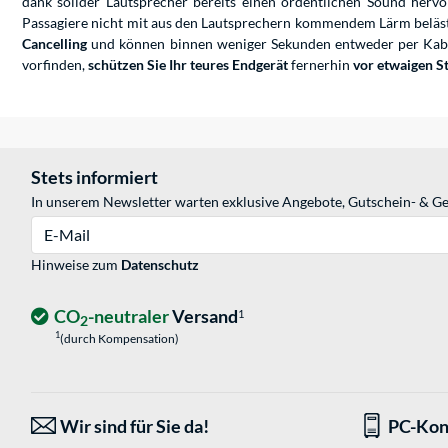
dank solider Lautsprecher bereits einen ordentlichen Sound herv
Passagiere nicht mit aus den Lautsprechern kommendem Lärm beläs
Cancelling
und können binnen weniger Sekunden entweder per Kabe
vorfinden,
schützen Sie Ihr teures Endgerät
fernerhin
vor etwaigen S
Stets informiert
In unserem Newsletter warten exklusive Angebote, Gutschein- & Ge
E-Mail
Hinweise zum
Datenschutz
CO
-neutraler
Versand
1
2
1
(durch Kompensation)
Wir sind für Sie da!
PC-Kon