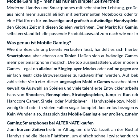
Mobile Gaming – mehr als nur ein simpler Zeitvertreib
Moderne Handys und Smartphones mit sehr starker Leistung, großen
aus
nicht mehr ausschließlich mit performanten Notebooks oder trag
eine Plattform für
vollwertige und grafisch aufwändige Handyspiele
den Globus Zeit mit diesen Spielen verbringen. Der
Markt für Gamin
selbstverständlich die passende Produktauswahl zum nach wie vor 
Was genau ist Mobile Gaming?
Wie die Bezeichnung bereits verlauten lässt, handelt es sich hie
Smartphone
, aber ebenso am
Tablet
. Ließen sich aufwändige Games 
mehr per Smartphone möglich. Die top ausgestatteten, über moderne
Games – egal ob
alleine im Singleplayer Modus
oder
online gegen an
einfach gestrickte Browsergames zurückgegriffen werden. Auf be
zahlreiche Vertreter dieser
angesagten Mobile Games
waschechten C
gewaltige Auswahl an Spielen und viele talentierte Entwickler arbei
Fans von
Shootern, Rennspielen, Strategiespielen, Jump ’n’ Run
ode
Hardcore Gamer, Single- oder Multiplayer – Handyspiele bzw. Mobi
wenig Geld oder in vielen Fällen sogar komplett kostenlos bezogen 
Kein Wunder also, dass sich das
Mobile Gaming
einer großen, zunehm
Gaming Smartphones bei ALTERNATE kaufen
Zum
kurzen Zeitvertreib
im Alltag, um die Wartezeit an der Busha
Handys sind die ideale Plattform, um einfach schnell zwischendurch