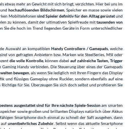
 etwas mehr an Gewicht mit sich bringt, verzichten. Hier bei uns im
n und
hochauflösenden Bildschirmen
, Speicher en masse sowie vielen
arken Mobiltelefonen
sind Spieler definitiv für den Alltag gerüstet
und
len zu können, damit der ultimativen Spielfreude mit
tausenden von
 Sie die hoch im Trend liegenden Geräte in Form unterschiedlicher
ende Auswahl an kompatiblen
Handy Controllern / Gamepads
, welche
 sind von gefragten Anbietern bzw. Marken wie SteelSeries, MSI oder
rozent
die volle Kontrolle
, können dabei
auf zahlreiche Tasten, Trigger
em Gaming Handy verbinden. Die Steuerung über eines der Gamepads
elwelten bewegen
, als wenn Sie lediglich mit Ihren Fingern das Display
ik und flüssiges Gameplay ohne Ruckler, sondern ebenfalls auf eine
Richtige für Sie. Überzeugen Sie sich doch selbst und profitieren Sie
bestens ausgestattet sind für Ihre nächste Spiele-Session
am smarten
speicher sowie großen und brillanten Displays natürlich über Akkus
sfähigen Smartphone doch einmal zu schnell der Saft ausgehen, dann
t auf
unentbehrliches Zubehör
. Selbst wenn das aktuelle Smartphone