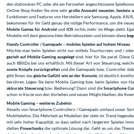
den stationären PC oder die am Fernseher angeschlossene Spielkonso
Online-Shop finden Sie eine sehr
große Auswahl neuester, bestens 
Funktionen und Features von Herstellern wie Samsung, Apple, ASUS,
bekommen für ihr Geld genau die nötige Performance, um die neuest
Mobile Games
für Android
und
iOS
nichts mehr im Wege steht. Ega
Modelle mit dem gewünschten Betriebssystem und können diese
bege
Handy Controller / Gamepads – mobiles Spielen auf hohem Niveau
Möchte man beim Spielen nicht nur mittels Touchscreen und / ode
gezielt auf Mobile Gaming ausgelegt
sind, hier für Sie parat. Diese
auch 8BitDo bei uns erhältlich. Mit dieser Art von Steuerung, welch
sowie Knöpfe zurückgreifen
und die Gamepads bzw. Controller dab
gibt Ihnen das
gleiche Gefühl wie an der Konsole
, ist deutlich komf
berühren. Legen Sie beim Mobile Gaming bzw. beim Spielen von Hand
akkurate Steuerung
bzw. Bedienung? Dann sind die
Smartphone Con
schon in Kürze von den Vorteilen und neuen Möglichkeiten, die Ihne
Mobile Gaming – weiteres Zubehör
Abseits von Smartphone Controllern / Gamepads umfasst unser Sort
Mobiltelefon. Die Mehrheit an Modellen der stets im Trend liegend
mit sehr hoher Kapazität, so dass selbst nach längerem Spielen im
stellen
Powerbanks
die optimale Lösung dar. Geht es um das Thema