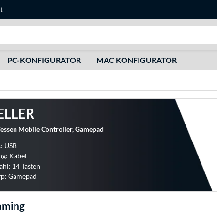
t
Suche
PC-KONFIGURATOR
MAC KONFIGURATOR
ELLER
ssen Mobile Controller, Gamepad
s: USB
ng: Kabel
ahl: 14 Tasten
yp: Gamepad
aming