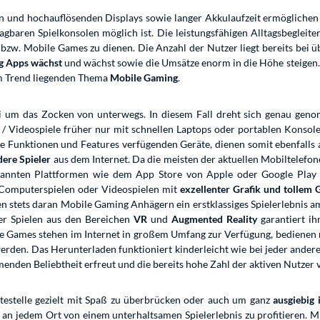
 und hochauflösenden Displays sowie langer Akkulaufzeit ermöglichen 
baren Spielkonsolen möglich ist. Die leistungsfähigen Alltagsbegleite
bzw. Mobile Games zu dienen. Die Anzahl der Nutzer liegt bereits bei üb
g Apps wächst
und wächst sowie die Umsätze enorm in die Höhe steigen.
im Trend liegenden Thema
Mobile Gaming
.
rbei um das Zocken von unterwegs. In diesem Fall dreht sich genau ge
/ Videospiele früher nur mit schnellen Laptops oder portablen Konsole
 Funktionen und Features verfügenden Geräte, dienen somit ebenfalls 
dere Spieler
aus dem Internet. Da die meisten der aktuellen Mobiltelefon
kannten Plattformen wie dem App Store von Apple oder Google Play 
omputerspielen oder Videospielen mit
exzellenter Grafik und tollem
ten stets daran Mobile Gaming Anhägern ein erstklassiges Spielerlebnis 
r Spielen aus den Bereichen
VR
und
Augmented Reality
garantiert ih
le Games stehen im Internet in großem Umfang zur Verfügung, bedienen
werden. Das Herunterladen funktioniert kinderleicht wie bei jeder and
enden Beliebtheit erfreut und die bereits hohe Zahl der aktiven Nutzer
ltestelle gezielt mit Spaß zu überbrücken oder auch um ganz
ausgiebig 
 an jedem Ort von einem unterhaltsamen Spielerlebnis zu profitieren. M