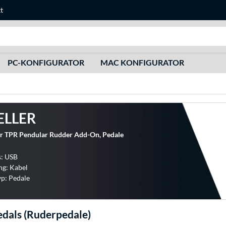
t
Suche
PC-KONFIGURATOR
MAC KONFIGURATOR
ELLER
r TPR Pendular Rudder Add-On, Pedale
s: USB
ng: Kabel
p: Pedale
dals (Ruderpedale)