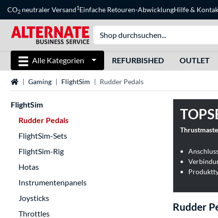
1
CO
neutraler Versand
Einfache Retouren-Abwicklung
Hilfe
&
Kontak
2
Alle Kategorien
REFURBISHED
OUTLET
Startseite
Gaming
FlightSim
Rudder Pedals
FlightSim
TOPS
Rudder Pedals
Thrustmaste
FlightSim-Sets
FlightSim-Rig
Anschlus
Verbindu
Hotas
Produktty
Instrumentenpanels
Joysticks
Rudder Pe
Throttles