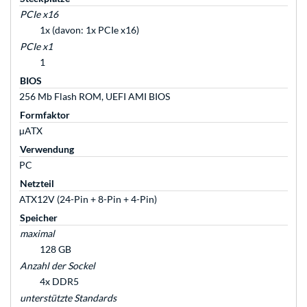
PCIe x16
1x (davon: 1x PCIe x16)
PCIe x1
1
BIOS
256 Mb Flash ROM, UEFI AMI BIOS
Formfaktor
µATX
Verwendung
PC
Netzteil
ATX12V (24-Pin + 8-Pin + 4-Pin)
Speicher
maximal
128 GB
Anzahl der Sockel
4x DDR5
unterstützte Standards