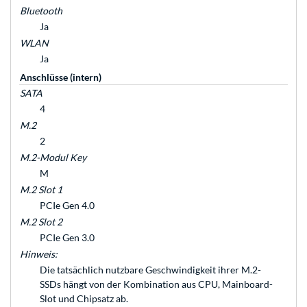
Bluetooth
Ja
WLAN
Ja
Anschlüsse (intern)
SATA
4
M.2
2
M.2-Modul Key
M
M.2 Slot 1
PCIe Gen 4.0
M.2 Slot 2
PCIe Gen 3.0
Hinweis:
Die tatsächlich nutzbare Geschwindigkeit ihrer M.2-
SSDs hängt von der Kombination aus CPU, Mainboard-
Slot und Chipsatz ab.