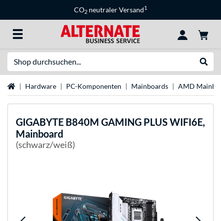
1
CO
neutraler Versand
2
Suche
Suche
Startseite
Hardware
PC-Komponenten
Mainboards
AMD Mainbo
GIGABYTE
B840M GAMING PLUS WIFI6E,
Mainboard
(schwarz/weiß)