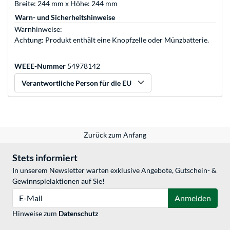
Breite: 244 mm x Höhe: 244 mm
Warn- und Sicherheitshinweise
Warnhinweise:
Achtung: Produkt enthält eine Knopfzelle oder Münzbatterie.
WEEE-Nummer
54978142
Verantwortliche Person für die EU
Zurück zum Anfang
Stets informiert
In unserem Newsletter warten exklusive Angebote, Gutschein- &
Gewinnspielaktionen auf Sie!
E-Mail
Anmelden
Hinweise zum
Datenschutz