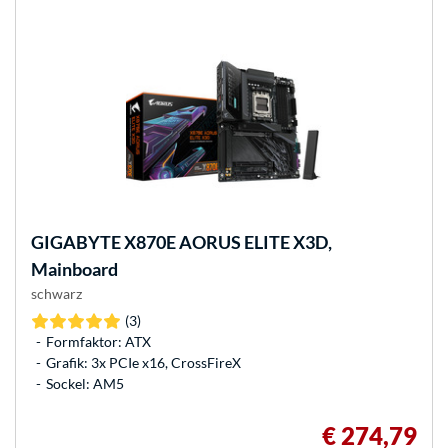
GIGABYTE
X870E AORUS ELITE X3D,
Mainboard
schwarz
(3)
Formfaktor: ATX
Grafik: 3x PCIe x16, CrossFireX
Sockel: AM5
€ 274,79