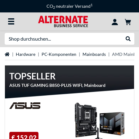
1
CO
neutraler Versand
2
Suche
Suche
Startseite
Hardware
PC-Komponenten
Mainboards
AMD Mainbo
TOPSELLER
ASUS TUF GAMING B850-PLUS WIFI, Mainboard
€ 152,02