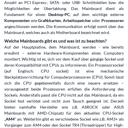
Anzahl an PCI Express-, SATA- oder USB- Schnittstellen bzw. die
Möglichkeiten der Übertaktung. Das Mainboard dient als
Fundament für einen
Desktop-PC
, auf dem wichtige externe
Komponenten
wie
Grafikkarten
,
Arbeitsspeicher
oder
Prozessoren
angeschlossen werden. Die Kommunikation erfolgt somit über das
Mainboard, welches auch als Motherboard bezeichnet wird.
Welche Mainboards gibt es und was ist zu beachten?
Auf der Hauptplatine, dem Mainboard, werden - wie bereits
erwähnt – externe Hardware-Komponenten eines Computers
montiert. Wichtig ist es, sich vor dem Kauf über gängige Sockel und
deren Kompatibilität mit CPUs zu informieren. Ein Prozessorsockel
(auf Englisch: CPU socket) ist eine mechanische
Steckplatzvorrichtung für Computerprozessoren (CPU). Somit lässt
sich die CPU gegebenenfalls durch eine neuere ersetzen –
vorausgesetzt beide Prozessoren erfüllen die Anforderung des
Sockels. Andernfalls passt die CPU nicht auf das Mainboard, da ein
Sockel fest verlötet und nicht zum Tausch geeignet ist. Derzeit
bieten namhafte Hersteller wie z.B. ASROCK oder ASUS
Mainboards mit AMD-Chipsatz für den aktuellen CPU-Sockel
„
AM4
“ an. Weiterhin gibt es verschiedene Sockel wie z.B. AM3+ als
Vorgänger zum AM4 oder den Sockel TR4 (Threadripper) für High-