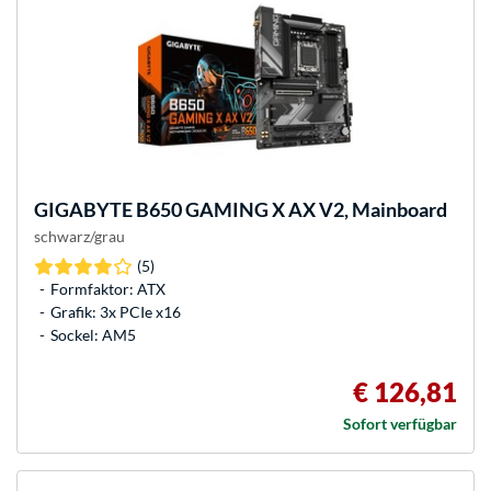
GIGABYTE
B650 GAMING X AX V2, Mainboard
schwarz/grau
(5)
Formfaktor: ATX
Grafik: 3x PCIe x16
Sockel: AM5
€ 126,81
Sofort verfügbar