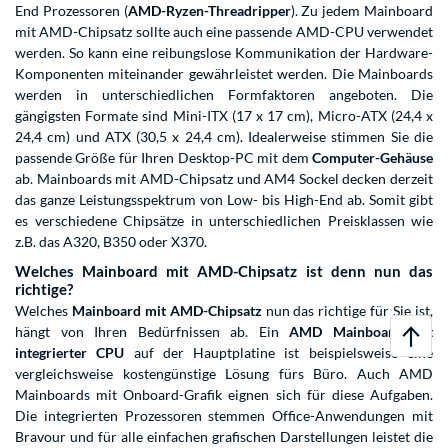
End Prozessoren (
AMD-Ryzen-Threadripper
). Zu jedem Mainboard
mit AMD-Chipsatz sollte auch eine passende AMD-CPU verwendet
werden. So kann eine reibungslose Kommunikation der Hardware-
Komponenten miteinander gewährleistet werden. Die Mainboards
werden in unterschiedlichen Formfaktoren angeboten. Die
gängigsten Formate sind Mini-ITX (17 x 17 cm), Micro-ATX (24,4 x
24,4 cm) und ATX (30,5 x 24,4 cm). Idealerweise stimmen Sie die
passende Größe für Ihren Desktop-PC mit dem
Computer-Gehäuse
ab. Mainboards mit AMD-Chipsatz und AM4 Sockel decken derzeit
das ganze Leistungsspektrum von Low- bis High-End ab. Somit gibt
es verschiedene Chipsätze in unterschiedlichen Preisklassen wie
z.B. das A320, B350 oder X370.
Welches Mainboard mit AMD-Chipsatz ist denn nun das
richtige?
Welches
Mainboard mit AMD-Chipsatz
nun das richtige für Sie ist,
hängt von Ihren Bedürfnissen ab. Ein
AMD Mainboard mit
integrierter CPU
auf der Hauptplatine ist beispielsweise eine
vergleichsweise kostengünstige Lösung fürs Büro. Auch AMD
Mainboards mit Onboard-Grafik eignen sich für diese Aufgaben.
Die integrierten Prozessoren stemmen Office-Anwendungen mit
Bravour und für alle einfachen grafischen Darstellungen leistet die