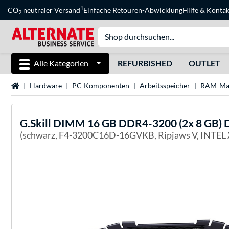
1
CO
neutraler Versand
Einfache Retouren-Abwicklung
Hilfe
&
Kontak
2
Alle Kategorien
REFURBISHED
OUTLET
Startseite
Hardware
PC-Komponenten
Arbeitsspeicher
RAM-Ma
G.Skill
DIMM 16 GB DDR4-3200 (2x 8 GB) Du
(schwarz, F4-3200C16D-16GVKB, Ripjaws V, INTEL