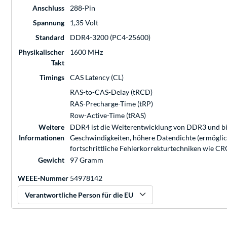
Anschluss
288-Pin
Spannung
1,35 Volt
Standard
DDR4-3200 (PC4-25600)
Physikalischer
1600 MHz
Takt
Timings
CAS Latency (CL)
RAS-to-CAS-Delay (tRCD)
RAS-Precharge-Time (tRP)
Row-Active-Time (tRAS)
Weitere
DDR4 ist die Weiterentwicklung von DDR3 und bie
Informationen
Geschwindigkeiten, höhere Datendichte (ermöglicht
fortschrittliche Fehlerkorrekturtechniken wie C
Gewicht
97 Gramm
WEEE-Nummer
54978142
Verantwortliche Person für die EU