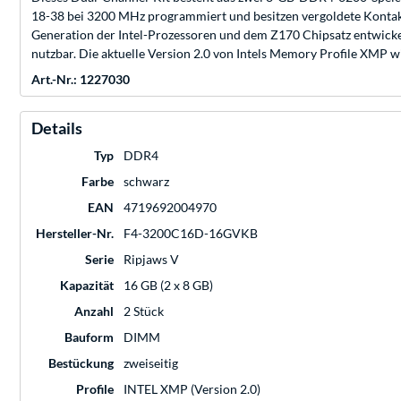
18-38 bei 3200 MHz programmiert und besitzen vergoldete Kontak
Generation der Intel-Prozessoren und dem Z170 Chipsatz entwicke
nutzbar. Die aktuelle Version 2.0 von Intels Memory Profile XMP wi
Art.-Nr.: 1227030
Details
Typ
DDR4
Farbe
schwarz
EAN
4719692004970
Hersteller-Nr.
F4-3200C16D-16GVKB
Serie
Ripjaws V
Kapazität
16 GB (2 x 8 GB)
Anzahl
2 Stück
Bauform
DIMM
Bestückung
zweiseitig
Profile
INTEL XMP (Version 2.0)