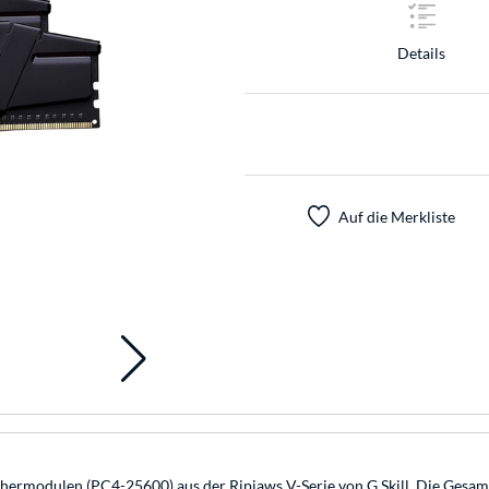
Details
Auf die Merkliste
rmodulen (PC4-25600) aus der Ripjaws V-Serie von G.Skill. Die Gesamtk