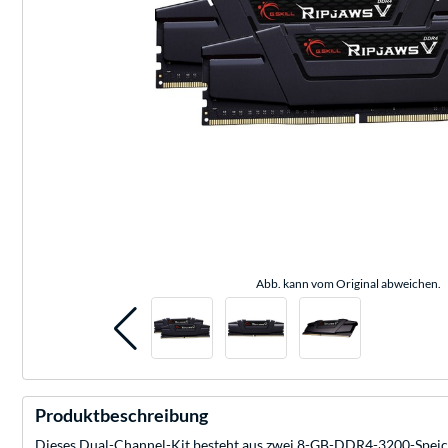
Abb. kann vom Original abweichen.
Produktbeschreibung
Dieses Dual-Channel-Kit besteht aus zwei 8-GB-DDR4-3200-Speiche