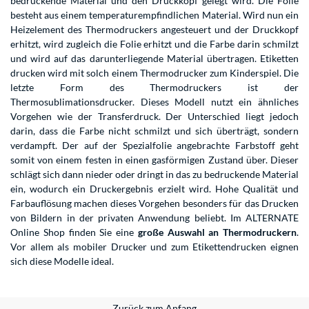
bedruckende Material und den Druckkopf gelegt wird. Die Folie
besteht aus einem temperaturempfindlichen Material. Wird nun ein
Heizelement des Thermodruckers angesteuert und der Druckkopf
erhitzt, wird zugleich die Folie erhitzt und die Farbe darin schmilzt
und wird auf das darunterliegende Material übertragen. Etiketten
drucken wird mit solch einem Thermodrucker zum Kinderspiel. Die
letzte Form des Thermodruckers ist der
Thermosublimationsdrucker. Dieses Modell nutzt ein ähnliches
Vorgehen wie der Transferdruck. Der Unterschied liegt jedoch
darin, dass die Farbe nicht schmilzt und sich überträgt, sondern
verdampft. Der auf der Spezialfolie angebrachte Farbstoff geht
somit von einem festen in einen gasförmigen Zustand über. Dieser
schlägt sich dann nieder oder dringt in das zu bedruckende Material
ein, wodurch ein Druckergebnis erzielt wird. Hohe Qualität und
Farbauflösung machen dieses Vorgehen besonders für das Drucken
von Bildern in der privaten Anwendung beliebt. Im ALTERNATE
Online Shop finden Sie eine
große Auswahl an Thermodruckern
.
Vor allem als mobiler Drucker und zum Etikettendrucken eignen
sich diese Modelle ideal.
Zurück zum Anfang