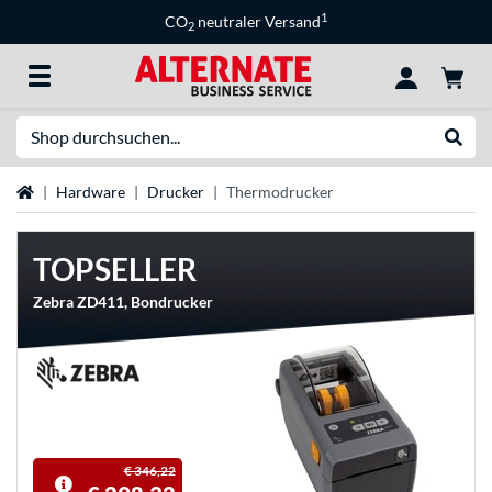
1
CO
neutraler Versand
2
Suche
Suche
Startseite
Hardware
Drucker
Thermodrucker
TOPSELLER
Zebra ZD411, Bondrucker
€ 346,22