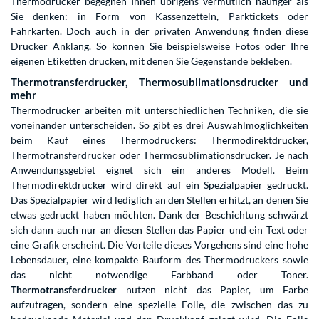
Thermodrucker begegnen Ihnen übrigens vermutlich häufiger als
Sie denken: in Form von Kassenzetteln, Parktickets oder
Fahrkarten. Doch auch in der privaten Anwendung finden diese
Drucker Anklang. So können Sie beispielsweise Fotos oder Ihre
eigenen Etiketten drucken, mit denen Sie Gegenstände bekleben.
Thermotransferdrucker, Thermosublimationsdrucker und
mehr
Thermodrucker arbeiten mit unterschiedlichen Techniken, die sie
voneinander unterscheiden. So gibt es drei Auswahlmöglichkeiten
beim Kauf eines Thermodruckers: Thermodirektdrucker,
Thermotransferdrucker oder Thermosublimationsdrucker. Je nach
Anwendungsgebiet eignet sich ein anderes Modell. Beim
Thermodirektdrucker wird direkt auf ein Spezialpapier gedruckt.
Das Spezialpapier wird lediglich an den Stellen erhitzt, an denen Sie
etwas gedruckt haben möchten. Dank der Beschichtung schwärzt
sich dann auch nur an diesen Stellen das Papier und ein Text oder
eine Grafik erscheint. Die Vorteile dieses Vorgehens sind eine hohe
Lebensdauer, eine kompakte Bauform des Thermodruckers sowie
das nicht notwendige Farbband oder Toner.
Thermotransferdrucker
nutzen nicht das Papier, um Farbe
aufzutragen, sondern eine spezielle Folie, die zwischen das zu