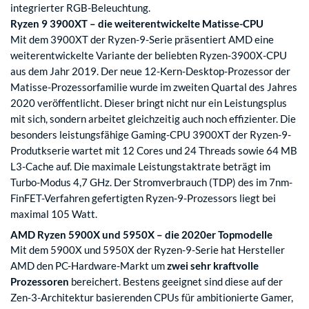
integrierter RGB-Beleuchtung.
Ryzen 9 3900XT – die weiterentwickelte Matisse-CPU
Mit dem 3900XT der Ryzen-9-Serie präsentiert AMD eine
weiterentwickelte Variante der beliebten Ryzen-3900X-CPU
aus dem Jahr 2019. Der neue 12-Kern-Desktop-Prozessor der
Matisse-Prozessorfamilie wurde im zweiten Quartal des Jahres
2020 veröffentlicht. Dieser bringt nicht nur ein Leistungsplus
mit sich, sondern arbeitet gleichzeitig auch noch effizienter. Die
besonders leistungsfähige Gaming-CPU 3900XT der Ryzen-9-
Produtkserie wartet mit 12 Cores und 24 Threads sowie 64 MB
L3-Cache auf. Die maximale Leistungstaktrate beträgt im
Turbo-Modus 4,7 GHz. Der Stromverbrauch (TDP) des im 7nm-
FinFET-Verfahren gefertigten Ryzen-9-Prozessors liegt bei
maximal 105 Watt.
AMD Ryzen 5900X und 5950X – die 2020er Topmodelle
Mit dem 5900X und 5950X der Ryzen-9-Serie hat Hersteller
AMD den PC-Hardware-Markt um
zwei sehr kraftvolle
Prozessoren
bereichert. Bestens geeignet sind diese auf der
Zen-3-Architektur basierenden CPUs für ambitionierte Gamer,