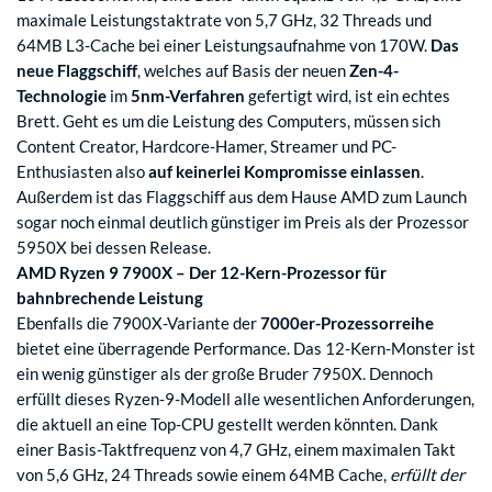
maximale Leistungstaktrate von 5,7 GHz, 32 Threads und
64MB L3-Cache bei einer Leistungsaufnahme von 170W.
Das
neue Flaggschiff
, welches auf Basis der neuen
Zen-4-
Technologie
im
5nm-Verfahren
gefertigt wird, ist ein echtes
Brett. Geht es um die Leistung des Computers, müssen sich
Content Creator, Hardcore-Hamer, Streamer und PC-
Enthusiasten also
auf keinerlei Kompromisse einlassen
.
Außerdem ist das Flaggschiff aus dem Hause AMD zum Launch
sogar noch einmal deutlich günstiger im Preis als der Prozessor
5950X bei dessen Release.
AMD Ryzen 9 7900X – Der 12-Kern-Prozessor für
bahnbrechende Leistung
Ebenfalls die 7900X-Variante der
7000er-Prozessorreihe
bietet eine überragende Performance. Das 12-Kern-Monster ist
ein wenig günstiger als der große Bruder 7950X. Dennoch
erfüllt dieses Ryzen-9-Modell alle wesentlichen Anforderungen,
die aktuell an eine Top-CPU gestellt werden könnten. Dank
einer Basis-Taktfrequenz von 4,7 GHz, einem maximalen Takt
von 5,6 GHz, 24 Threads sowie einem 64MB Cache,
erfüllt der