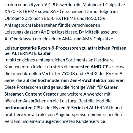
zu den neuen Ryzen-9-CPUs werden die Mainboard-Chipsätze
X670 EXTREME sowie X670 erscheinen. Darauf folgen im
Oktober 2022 noch B650 EXTREME und B650. Die
Anfangsbuchstaben stehen für die verschiedenen
Leistungsklassen (
A
=Einstiegsklasse,
B
=Mittelklasse und
X
=Oberklasse) der einzelnen AM4- und AM5-Chipsätze.
Leistungsstarke Ryzen-9-Prozessoren zu attraktiven Preisen
bei ALTERNATE kaufen
Inmitten deines umfangreichen Sortiments an Hardware-
Komponenten findest du stets die
neuesten AMD-CPUs
. Etwa
die brandaktuellen Vertreter 7900X und 7950X der Ryzen-9-
Serie, die auf der
hochmodernen Zen-4-Architektur
basieren.
Diese Prozessoren sind genau die richtige Wahl für
Gamer
,
Streamer
,
Content Creator
und weitere Anwender mit
höchsten Ansprüchen an die Leistung. Bestelle jetzt die
performanten CPUs der Ryzen-9-Serie
bei ALTERNATE und
profitiere von attraktiven Angebotspreisen, einem schnellen
Versand und einem ausgezeichneten Kundenservice!