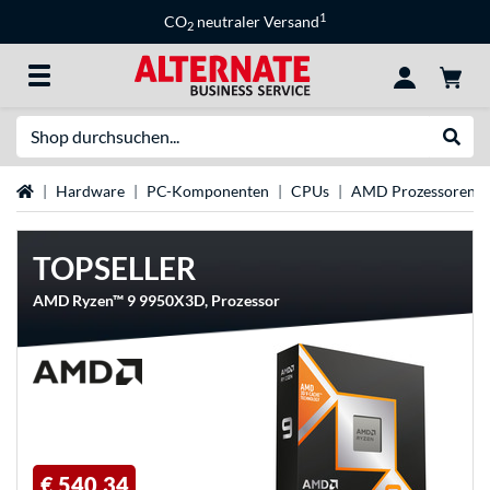
1
CO
neutraler Versand
2
Suche
Suche
Startseite
Hardware
PC-Komponenten
CPUs
AMD Prozessoren
TOPSELLER
AMD Ryzen™ 9 9950X3D, Prozessor
€ 540,34