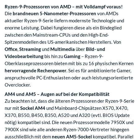
Ryzen-9-Prozessoren von AMD – mit Volldampf voraus!
Die
brandneuen 5-Nanometer-Prozessoren
von AMDs
aktueller Ryzen-9-Serie liefern modernste Technologie und
enorme Leistung. Dabei fungieren diese als ein Bindeglied
zwischen den Mainstream-CPUs und den High-End-
Spitzenmodellen des US-amerikanischen Herstellers. Von
Office
,
Streaming
und
Multimedia
über
Bild- und
Videobearbeitung
bis hin zu
Gaming
– Ryzen-9-
Oberklasseprozessoren bieten mit bis zu 16 physischen Kernen
hervorragende Rechenpower
. Sei es für ambitionierte Gamer,
anspruchsvolle PC-Enthusiasten oder auch leistungsorientierte
Overclocker.
AM4 und AM5 – Augen auf bei der Kompatibilität
Zu beachten ist, dass die älteren Prozessoren der Ryzen-9-Serie
nur mit
Sockel AM4
und Mainboard-Chipsätzen X570, X470,
X370, B550, B450, B350, A520 und A320 (evtl. BIOS Update
nötig) kompatibel sind. Die neuen Prozessormodelle 7950X und
7900X sind wie alle anderen Ryzen-7000-Vertreter hingegen
ausschließlich mit dem
neuen AM5-Sockel
kompatibel. Parallel