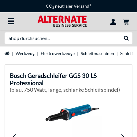
1
CO
neutraler Versand
2
Suche
Suche
Startseite
Werkzeug
Elektrowerkzeuge
Schleifmaschinen
Schleifer
Bosch
Geradschleifer GGS 30 LS
Professional
(blau, 750 Watt, lange, schlanke Schleifspindel)