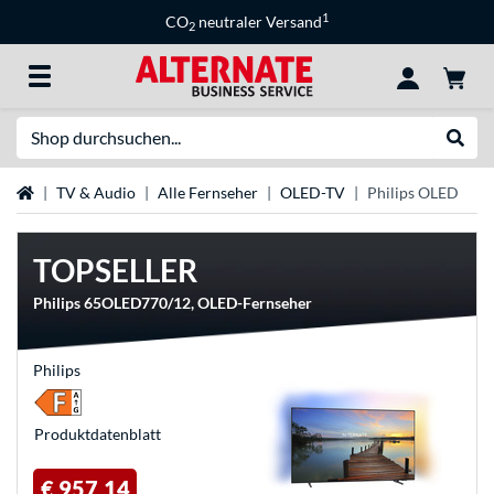
1
CO
neutraler Versand
2
Suche
Suche
Startseite
TV & Audio
Alle Fernseher
OLED-TV
Philips OLED
TOPSELLER
Philips 65OLED770/12, OLED-Fernseher
Philips
Produkt­datenblatt
€ 957,14