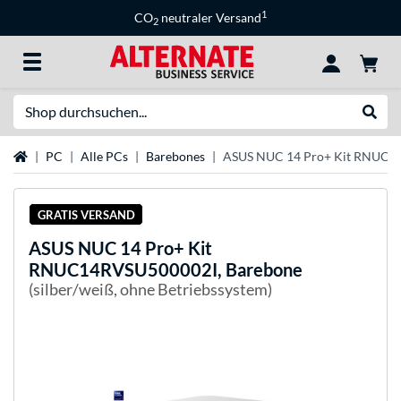
1
CO
neutraler Versand
2
Suche
Suche
Startseite
PC
Alle PCs
Barebones
ASUS NUC 14 Pro+ Kit RNUC1
GRATIS VERSAND
ASUS
NUC 14 Pro+ Kit
RNUC14RVSU500002I, Barebone
(silber/weiß, ohne Betriebssystem)