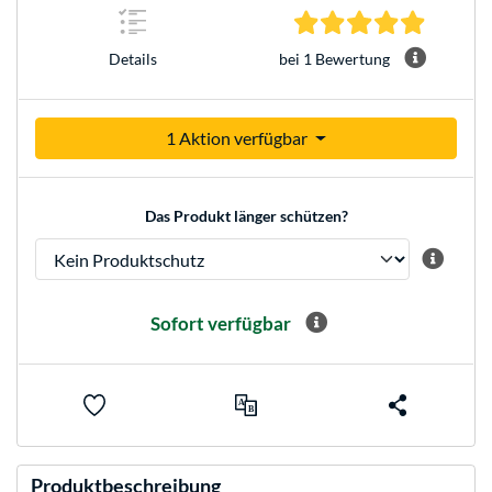
5.0 Stern
bei 1 Bewertung
Details
1 Aktion verfügbar
Das Produkt länger schützen?
Sofort verfügbar
Produktbeschreibung