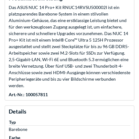
Das ASUS NUC 14 Pro+ Kit RNUC14RVSU500002I ist ein
platzsparendes Barebone-System in einem stilvollen
Aluminium-Gehäuse, das eine erstklassige Leistung bietet und
für den werkzeuglosen Zugang ausgelegt ist, um einfachere,
sicherere und schnellere Upgrades vorzunehmen. Das NUC 14
Pro+ Kit ist mit einem Intel® Core™ Ultra 5 125H Prozessor
ausgestattet und stellt zwei Steckplätze für bis zu 96 GB DDR5-
Arbeitspeicher sowie zwei M.2-Slots für SSDs zur Verfügung.
2,5-Gigabit-LAN, Wi-Fi 6E und Bluetooth 5.3 ermöglichen eine
breite Vernetzung. Über fünf USB- und zwei Thunderbolt-4-
Anschlüsse sowie zwei HDMI-Ausgänge können verschiedenste
Peripheriegeräte und bis zu vier Bildschirme verbunden
werden.
Art.-Nr.: 100057811
Details
Typ
Barebone
Farbe