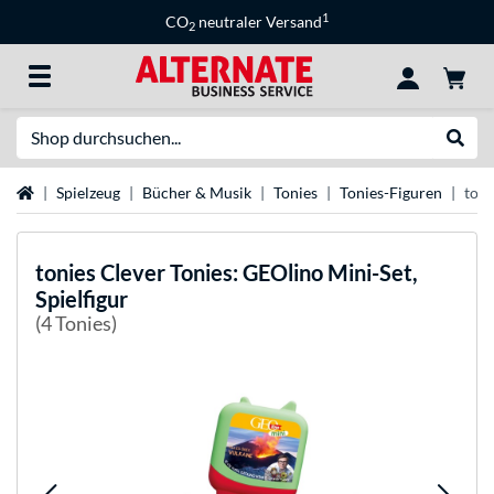
1
CO
neutraler Versand
2
Suche
Suche
Startseite
Spielzeug
Bücher & Musik
Tonies
Tonies-Figuren
toni
tonies
Clever Tonies: GEOlino Mini-Set,
Spielfigur
(4 Tonies)