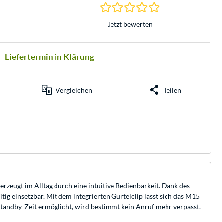
0.0 Sterne bei 0 Be
Jetzt bewerten
Liefertermin in Klärung
Vergleichen
Teilen
rzeugt im Alltag durch eine intuitive Bedienbarkeit. Dank des
ig einsetzbar. Mit dem integrierten Gürtelclip lässt sich das M15
Standby-Zeit ermöglicht, wird bestimmt kein Anruf mehr verpasst.