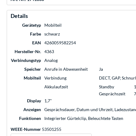
Details
Gerätetyp
Mobilteil
Farbe
schwarz
EAN
4260059582254
Hersteller-Nr.
4363
Verbindungstyp
Analog
Speicher
Anrufe in Abwesenheit
Ja
Mobilteil
Verbindung
DECT, GAP, Schnur
Akkulaufzeit
Standby
Gesprächszeit
7
Display
1,7"
Anzeigen
Gesprächsdauer, Datum und Uhrzeit, Ladezustand
Funktionen
Integrierter Gürtelclip, Beleuchtete Tasten
WEEE-Nummer
53501255