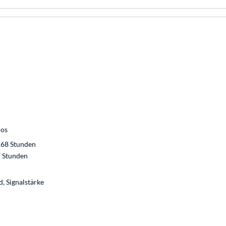
los
168 Stunden
 Stunden
, Signalstärke