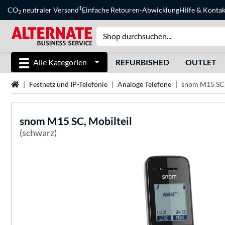
1
CO
neutraler Versand
Einfache Retouren-Abwicklung
Hilfe
&
Kontak
2
Alle Kategorien
REFURBISHED
OUTLET
Startseite
Festnetz und IP-Telefonie
Analoge Telefone
snom M15 SC,
snom
M15 SC, Mobilteil
(schwarz)