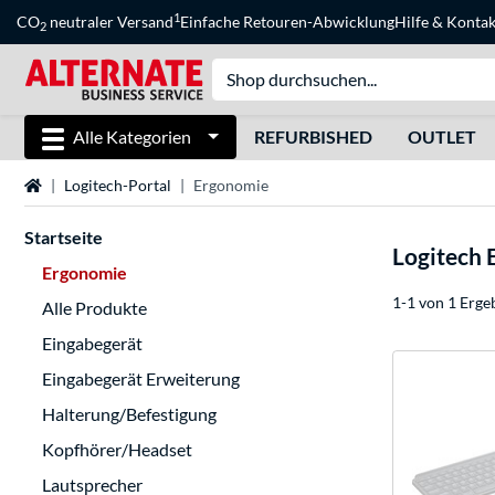
1
CO
neutraler Versand
Einfache Retouren-Abwicklung
Hilfe
&
Kontak
2
Alle Kategorien
REFURBISHED
OUTLET
Startseite
Logitech-Portal
Ergonomie
Startseite
Logitech
Ergonomie
1-1 von 1 Erge
Alle Produkte
Eingabegerät
Eingabegerät Erweiterung
Halterung/Befestigung
Kopfhörer/Headset
Lautsprecher