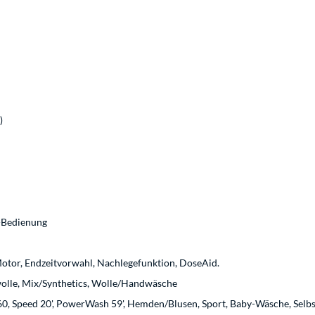
)
-Bedienung
otor, Endzeitvorwahl, Nachlegefunktion, DoseAid.
lle, Mix/Synthetics, Wolle/Handwäsche
0, Speed 20', PowerWash 59', Hemden/Blusen, Sport, Baby-Wäsche, Selb