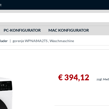
t
Suche
PC-KONFIGURATOR
MAC KONFIGURATOR
lader
gorenje WPNA84A2TS , Waschmaschine
€ 394,12
zzgl. MwS