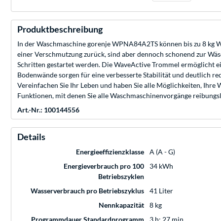
Produktbeschreibung
In der Waschmaschine gorenje WPNA84A2TS können bis zu 8 kg W
einer Verschmutzung zurück, sind aber dennoch schonend zur Wäs
Schritten gestartet werden. Die WaveActive Trommel ermöglicht ei
Bodenwände sorgen für eine verbesserte Stabilität und deutlich r
Vereinfachen Sie Ihr Leben und haben Sie alle Möglichkeiten, Ihr
Funktionen, mit denen Sie alle Waschmaschinenvorgänge reibungslo
Art.-Nr.: 100144556
Details
Energieeffizienzklasse
A (A - G)
Energieverbrauch pro 100
34 kWh
Betriebszyklen
Wasserverbrauch pro Betriebszyklus
41 Liter
Nennkapazität
8 kg
Programmdauer Standardprogramm
3 h: 27 min