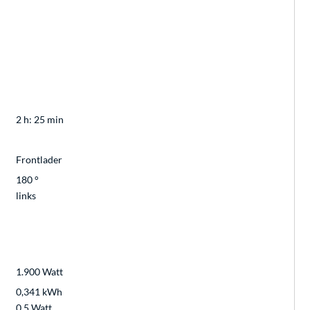
2 h: 25 min
Frontlader
180 °
links
1.900 Watt
0,341 kWh
0,5 Watt