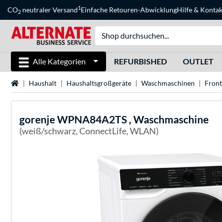
1
CO
neutraler Versand
Einfache Retouren-Abwicklung
Hilfe
&
Kontak
2
Alle Kategorien
REFURBISHED
OUTLET
Startseite
Haushalt
Haushaltsgroßgeräte
Waschmaschinen
Front
gorenje
WPNA84A2TS , Waschmaschine
(weiß/schwarz, ConnectLife, WLAN)