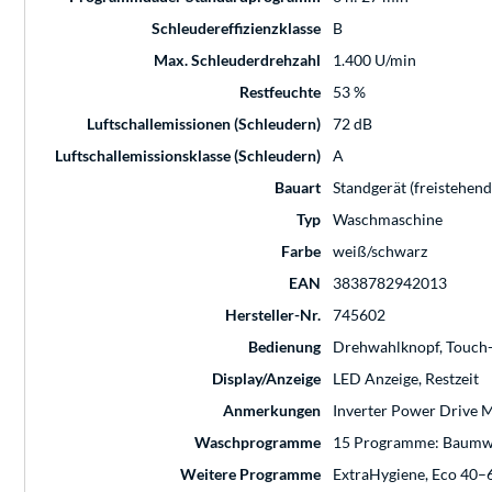
Schleudereffizienzklasse
B
Max. Schleuderdrehzahl
1.400 U/min
Restfeuchte
53 %
Luftschallemissionen (Schleudern)
72 dB
Luftschallemissionsklasse (Schleudern)
A
Bauart
Standgerät (freistehend
Typ
Waschmaschine
Farbe
weiß/schwarz
EAN
3838782942013
Hersteller-Nr.
745602
Bedienung
Drehwahlknopf, Touch
Display/Anzeige
LED Anzeige, Restzeit
Anmerkungen
Inverter Power Drive M
Waschprogramme
15 Programme: Baumwo
Weitere Programme
ExtraHygiene, Eco 40–6