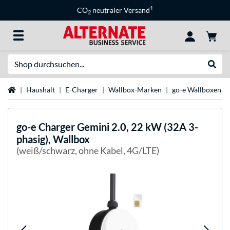
1
CO
neutraler Versand
2
Suche
Suche
Startseite
Haushalt
E-Charger
Wallbox-Marken
go-e Wallboxen
go-e
Charger Gemini 2.0, 22 kW (32A 3-
phasig), Wallbox
(weiß/schwarz, ohne Kabel, 4G/LTE)