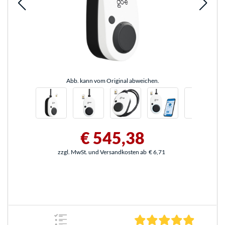
Abb. kann vom Original abweichen.
€ 545,38
zzgl. MwSt. und Versandkosten ab
€ 6,71
5.0 Stern