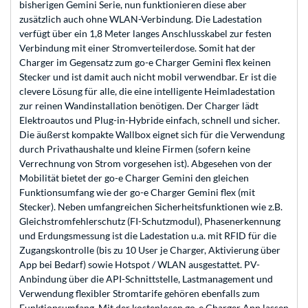
bisherigen Gemini Serie, nun funktionieren diese aber
zusätzlich auch ohne WLAN-Verbindung. Die Ladestation
verfügt über ein 1,8 Meter langes Anschlusskabel zur festen
Verbindung mit einer Stromverteilerdose. Somit hat der
Charger im Gegensatz zum go-e Charger Gemini flex keinen
Stecker und ist damit auch nicht mobil verwendbar. Er ist die
clevere Lösung für alle, die eine intelligente Heimladestation
zur reinen Wandinstallation benötigen. Der Charger lädt
Elektroautos und Plug-in-Hybride einfach, schnell und sicher.
Die äußerst kompakte Wallbox eignet sich für die Verwendung
durch Privathaushalte und kleine Firmen (sofern keine
Verrechnung von Strom vorgesehen ist). Abgesehen von der
Mobilität bietet der go-e Charger Gemini den gleichen
Funktionsumfang wie der go-e Charger Gemini flex (mit
Stecker). Neben umfangreichen Sicherheitsfunktionen wie z.B.
Gleichstromfehlerschutz (FI-Schutzmodul), Phasenerkennung
und Erdungsmessung ist die Ladestation u.a. mit RFID für die
Zugangskontrolle (bis zu 10 User je Charger, Aktivierung über
App bei Bedarf) sowie Hotspot / WLAN ausgestattet. PV-
Anbindung über die API-Schnittstelle, Lastmanagement und
Verwendung flexibler Stromtarife gehören ebenfalls zum
Funktionsumfang. Mit der kostenlosen go-e Charger App lassen