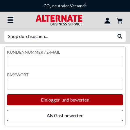
1
CO
neutraler Versand
2
Suche
Suche
KUNDENNUMMER / E-MAIL
PASSWORT
Einloggen und bewerten
Als Gast bewerten