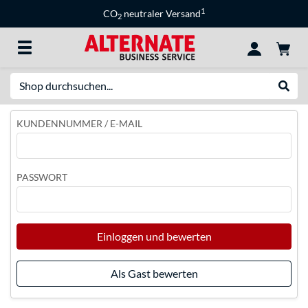
1
CO
neutraler Versand
2
Suche
Suche
KUNDENNUMMER / E-MAIL
PASSWORT
Einloggen und bewerten
Als Gast bewerten