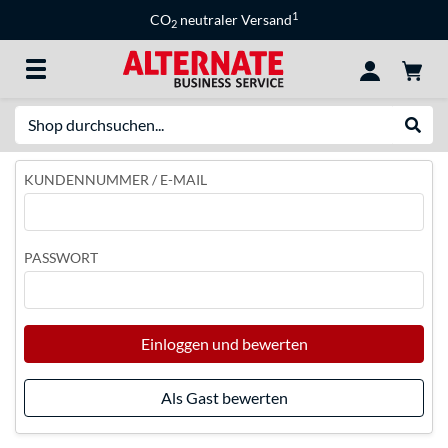
1
CO
neutraler Versand
2
Suche
Suche
KUNDENNUMMER / E-MAIL
PASSWORT
Einloggen und bewerten
Als Gast bewerten