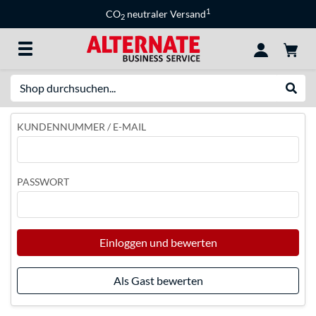
1
CO
neutraler Versand
2
Suche
Suche
KUNDENNUMMER / E-MAIL
PASSWORT
Einloggen und bewerten
Als Gast bewerten