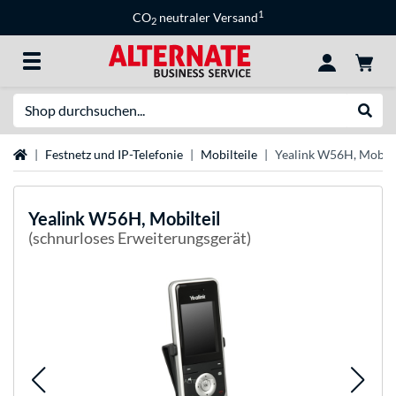
1
CO
neutraler Versand
2
Suche
Suche
Startseite
Festnetz und IP-Telefonie
Mobilteile
Yealink W56H, Mobilt
Yealink
W56H, Mobilteil
(schnurloses Erweiterungsgerät)