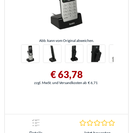
Abb. kann vom Original abweichen.
€ 63,78
zzgl. MwSt. und Versandkosten ab
€ 6,71
0.0 Stern
Jetzt bewerten
Details