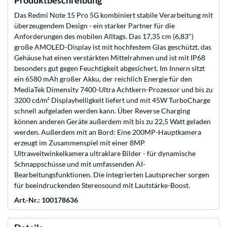
Produktbeschreibung
Das Redmi Note 15 Pro 5G kombiniert stabile Verarbeitung mit
überzeugendem Design - ein starker Partner für die
Anforderungen des mobilen Alltags. Das 17,35 cm (6,83")
große AMOLED-Display ist mit hochfestem Glas geschützt, das
Gehäuse hat einen verstärkten Mittelrahmen und ist mit IP68
besonders gut gegen Feuchtigkeit abgesichert. Im Innern sitzt
ein 6580 mAh großer Akku, der reichlich Energie für den
MediaTek Dimensity 7400-Ultra Achtkern-Prozessor und bis zu
3200 cd/m² Displayhelligkeit liefert und mit 45W TurboCharge
schnell aufgeladen werden kann. Über Reverse Charging
können anderen Geräte außerdem mit bis zu 22,5 Watt geladen
werden. Außerdem mit an Bord: Eine 200MP-Hauptkamera
erzeugt im Zusammenspiel mit einer 8MP
Ultraweitwinkelkamera ultraklare Bilder - für dynamische
Schnappschüsse und mit umfassenden AI-
Bearbeitungsfunktionen. Die integrierten Lautsprecher sorgen
für beeindruckenden Stereosound mit Lautstärke-Boost.
Art.-Nr.: 100178636