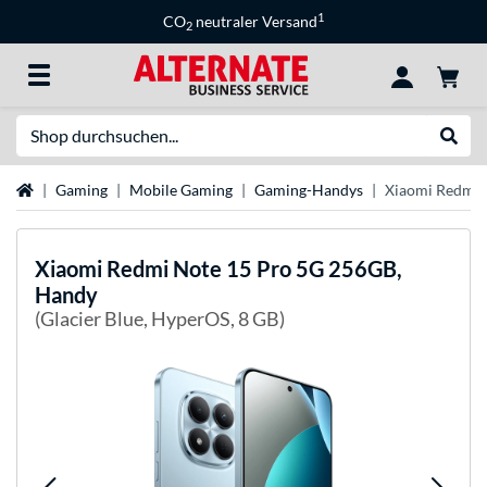
1
CO
neutraler Versand
2
Suche
Suche
Startseite
Gaming
Mobile Gaming
Gaming-Handys
Xiaomi Redmi 
Xiaomi
Redmi Note 15 Pro 5G 256GB,
Handy
(Glacier Blue, HyperOS, 8 GB)