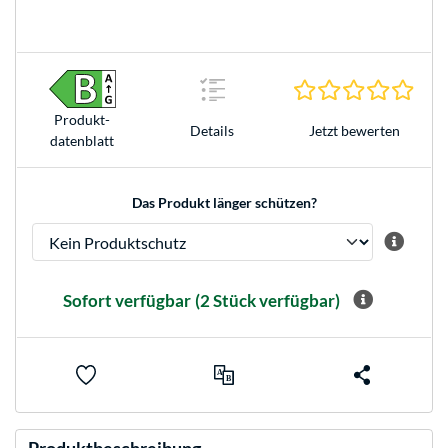
0.0 S
Produkt­
Jetzt bewerten
Details
datenblatt
Das Produkt länger schützen?
Sofort verfügbar
(2 Stück verfügbar)