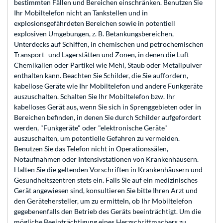
bestimmten Fällen und Bereichen einschränken. Benutzen Sie
Ihr Mobiltelefon nicht an Tankstellen und in
explosionsgefährdeten Bereichen sowie in potentiell
explosiven Umgebungen, z. B. Betankungsbereichen,
Unterdecks auf Schiffen, in chemischen und petrochemischen
Transport- und Lagerstätten und Zonen, in denen die Luft
Chemikalien oder Partikel wie Mehl, Staub oder Metallpulver
enthalten kann. Beachten Sie Schilder, die Sie auffordern,
kabellose Geräte wie Ihr Mobiltelefon und andere Funkgeräte
auszuschalten. Schalten Sie Ihr Mobiltelefon bzw. Ihr
kabelloses Gerät aus, wenn Sie sich in Sprenggebieten oder in
Bereichen befinden, in denen Sie durch Schilder aufgefordert
werden, "Funkgeräte" oder "elektronische Geräte"
auszuschalten, um potentielle Gefahren zu vermeiden.
Benutzen Sie das Telefon nicht in Operationssälen,
Notaufnahmen oder Intensivstationen von Krankenhäusern.
Halten Sie die geltenden Vorschriften in Krankenhäusern und
Gesundheitszentren stets ein. Falls Sie auf ein medizinisches
Gerät angewiesen sind, konsultieren Sie bitte Ihren Arzt und
den Gerätehersteller, um zu ermitteln, ob Ihr Mobiltelefon
gegebenenfalls den Betrieb des Geräts beeinträchtigt. Um die
mögliche Beeinträchtigung eines Herzschrittmachers zu